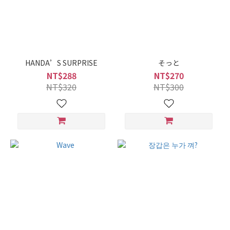
HANDA’S SURPRISE
そっと
NT$288
NT$270
NT$320
NT$300