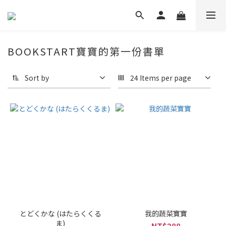
BOOKSTART寶寶的第一份書單
Sort by
24 Items per page
とどくかな (はたらくくる
我的蔬菜寶寶
ま)