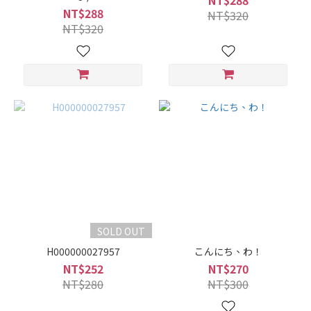
NT$288
NT$288
NT$320
NT$320
SOLD OUT
H000000027957
こんにち、わ！
NT$252
NT$270
NT$280
NT$300