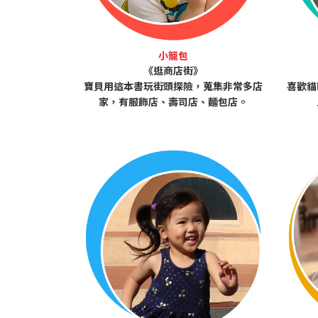
小籠包
《逛商店街》
寶貝用這本書玩街頭探險，蒐集非常多店
喜歡貓
家，有服飾店、壽司店、麵包店。