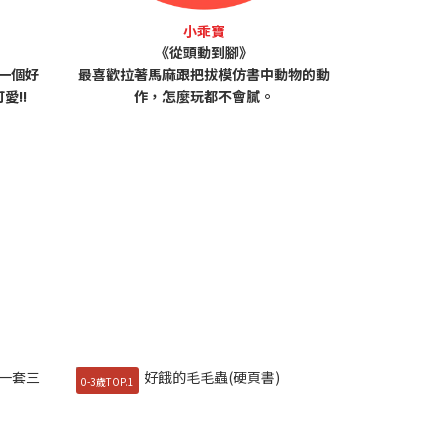
小乖寶
《從頭動到腳》
是一個好
最喜歡拉著馬麻跟把拔模仿書中動物的動
愛!!
作，怎麼玩都不會膩。
0-3歲TOP.1