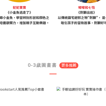
妃妃寶寶
嘟嘟和七恰
《小金魚逃走了》
《劍獅出巡》
尋小金魚，學習辨別形狀和顏色之
以傳統鎮宅避邪之物"劍獅"， 
培養觀察力，增加親子互動樂趣。
吸引孩子的冒險故事，劍獅好可
更多推薦
0-3歲圖畫書