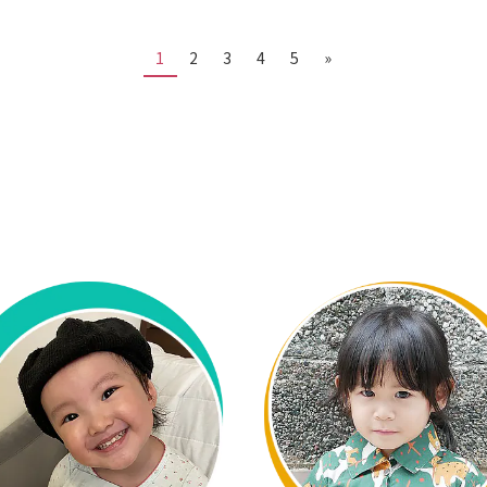
1
2
3
4
5
»