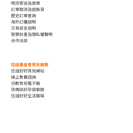
物流寄送及發票
訂單取消及退換貨
歷史訂單查詢
海外訂購說明
交易安全說明
智慧財產及隱私權聲明
合作洽談
信誼基金會育兒服務
信誼好好育兒網站
線上教養諮詢
分齡育兒電子報
孕媽咪好孕袋索取
信誼好好生活廣場