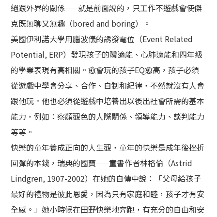
絕跟外界的關係——就是前面說的，只工作不遊戲會使傑
克既無聊又無趣（bored and boring）。
美國伊利諾大學用腦波儀的誘發電位（Event Related
Potential, ERP）發現孩子的體適能、心肺適能和四年級
的學業表現有高相關。愈會玩的孩子EQ愈高，孩子必須
從遊戲中學會分享、合作、自制和紀律，不然就沒有人會
跟他玩。他也必須從遊戲中培養出以後出社會所需的基本
能力，例如：察顏觀色的人際關係、領導能力、談判能力
等等。
快樂的童年養成正向的人生觀，童年的快樂是成年後挫折
回彈的本錢，瑞典的國寶——童書作者林格倫（Astrid
Lindgren, 1907-2002）在她的自傳中說：「父母給孩子
最好的禮物是彼此恩愛，因為只有家庭和睦，孩子才有安
全感。」她小時候在田野快樂地奔跑，有充分的自由和安