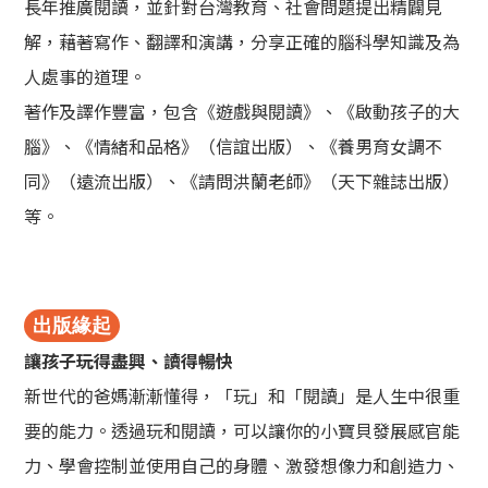
長年推廣閱讀，並針對台灣教育、社會問題提出精闢見
解，藉著寫作、翻譯和演講，分享正確的腦科學知識及為
人處事的道理。
著作及譯作豐富，包含《遊戲與閱讀》、《啟動孩子的大
腦》、《情緒和品格》（信誼出版）、《養男育女調不
同》（遠流出版）、《請問洪蘭老師》（天下雜誌出版）
等。
出版緣起
讓孩子玩得盡興、讀得暢快
新世代的爸媽漸漸懂得，「玩」和「閱讀」是人生中很重
要的能力。透過玩和閱讀，可以讓你的小寶貝發展感官能
力、學會控制並使用自己的身體、激發想像力和創造力、