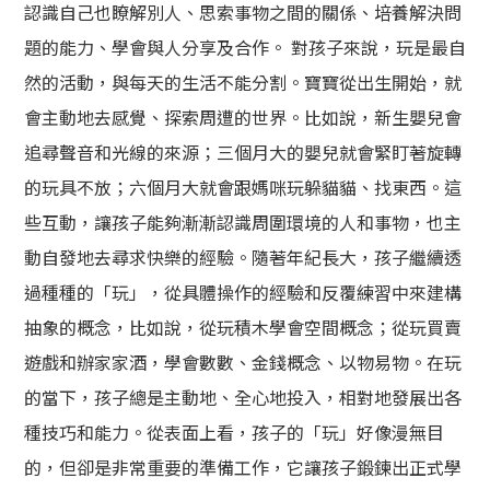
認識自己也瞭解別人、思索事物之間的關係、培養解決問
題的能力、學會與人分享及合作。 對孩子來說，玩是最自
然的活動，與每天的生活不能分割。寶寶從出生開始，就
會主動地去感覺、探索周遭的世界。比如說，新生嬰兒會
追尋聲音和光線的來源；三個月大的嬰兒就會緊盯著旋轉
的玩具不放；六個月大就會跟媽咪玩躲貓貓、找東西。這
些互動，讓孩子能夠漸漸認識周圍環境的人和事物，也主
動自發地去尋求快樂的經驗。隨著年紀長大，孩子繼續透
過種種的「玩」，從具體操作的經驗和反覆練習中來建構
抽象的概念，比如說，從玩積木學會空間概念；從玩買賣
遊戲和辦家家酒，學會數數、金錢概念、以物易物。在玩
的當下，孩子總是主動地、全心地投入，相對地發展出各
種技巧和能力。從表面上看，孩子的「玩」好像漫無目
的，但卻是非常重要的準備工作，它讓孩子鍛鍊出正式學