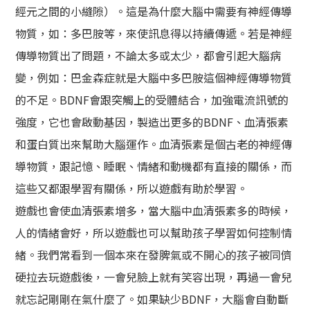
經元之間的小縫隙）。這是為什麼大腦中需要有神經傳導
物質，如：多巴胺等，來使訊息得以持續傳遞。若是神經
傳導物質出了問題，不論太多或太少，都會引起大腦病
變，例如：巴金森症就是大腦中多巴胺這個神經傳導物質
的不足。BDNF會跟突觸上的受體結合，加強電流訊號的
強度，它也會啟動基因，製造出更多的BDNF、血清張素
和蛋白質出來幫助大腦運作。血清張素是個古老的神經傳
導物質，跟記憶、睡眠、情緒和動機都有直接的關係，而
這些又都跟學習有關係，所以遊戲有助於學習。
遊戲也會使血清張素增多，當大腦中血清張素多的時候，
人的情緒會好，所以遊戲也可以幫助孩子學習如何控制情
緒。我們常看到一個本來在發脾氣或不開心的孩子被同儕
硬拉去玩遊戲後，一會兒臉上就有笑容出現，再過一會兒
就忘記剛剛在氣什麼了。如果缺少BDNF，大腦會自動斷