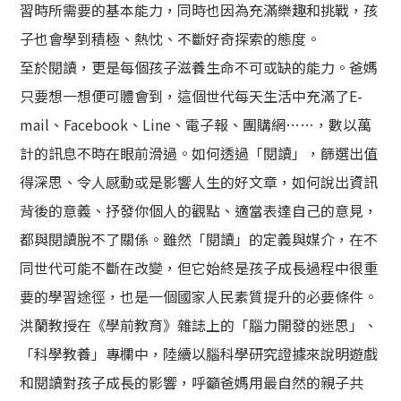
習時所需要的基本能力，同時也因為充滿樂趣和挑戰，孩
子也會學到積極、熱忱、不斷好奇探索的態度。
至於閱讀，更是每個孩子滋養生命不可或缺的能力。爸媽
只要想一想便可體會到，這個世代每天生活中充滿了E-
mail、Facebook、Line、電子報、團購網……，數以萬
計的訊息不時在眼前滑過。如何透過「閱讀」，篩選出值
得深思、令人感動或是影響人生的好文章，如何說出資訊
背後的意義、抒發你個人的觀點、適當表達自己的意見，
都與閱讀脫不了關係。雖然「閱讀」的定義與媒介，在不
同世代可能不斷在改變，但它始終是孩子成長過程中很重
要的學習途徑，也是一個國家人民素質提升的必要條件。
洪蘭教授在《學前教育》雜誌上的「腦力開發的迷思」、
「科學教養」專欄中，陸續以腦科學研究證據來說明遊戲
和閱讀對孩子成長的影響，呼籲爸媽用最自然的親子共