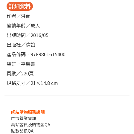
詳細資料
作者／洪蘭
適讀年齡／成人
出版時間／2016/05
出版社／信誼
產品條碼／9789861615400
裝訂／平裝書
頁數／220頁
規格尺寸／21×14.8 cm
網站購物服務說明
門市營業資訊
網站會員及購物金QA
點數兌換QA