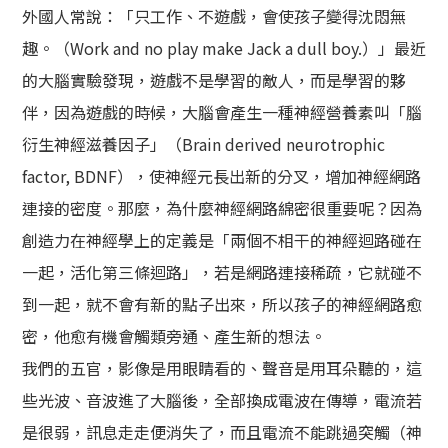
外國人常說：「只工作、不遊戲，會使孩子變得沈悶無
趣。（Work and no play make Jack a dull boy.）」最近
的大腦實驗發現，遊戲不是學習的敵人，而是學習的夥
伴，因為遊戲的時候，大腦會產生一種神經營養素叫「腦
衍生神經滋養因子」（Brain derived neurotrophic
factor, BDNF），使神經元長出新的分叉，增加神經網路
連接的密度。那麼，為什麼神經網路綿密很重要呢？因為
創造力在神經學上的定義是「兩個不相干的神經迴路碰在
一起，活化第三條迴路」，若是網路連接稀疏，它就碰不
到一起，就不會有新的點子出來，所以孩子的神經網路愈
密，他愈有機會觸類旁通、產生新的想法。
我們的五官，影像是用眼睛看的、聲音是用耳朵聽的，這
些光波、音波進了大腦後，全部換成電波在傳導，電流若
是很弱，訊息走走便消失了，而且電流不能跳過突觸（神