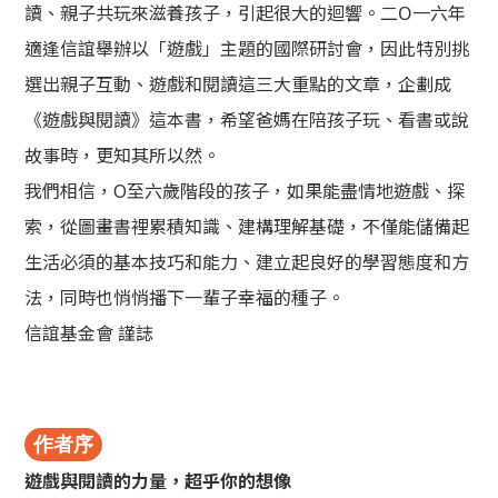
讀、親子共玩來滋養孩子，引起很大的迴響。二Ο一六年
適逢信誼舉辦以「遊戲」主題的國際研討會，因此特別挑
選出親子互動、遊戲和閱讀這三大重點的文章，企劃成
《遊戲與閱讀》這本書，希望爸媽在陪孩子玩、看書或說
故事時，更知其所以然。
我們相信，О至六歲階段的孩子，如果能盡情地遊戲、探
索，從圖畫書裡累積知識、建構理解基礎，不僅能儲備起
生活必須的基本技巧和能力、建立起良好的學習態度和方
法，同時也悄悄播下一輩子幸福的種子。
信誼基金會 謹誌
作者序
遊戲與閱讀的力量，超乎你的想像