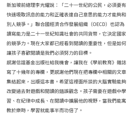
新加坡前總理李光耀說：「二十一世紀的公民，必須要有
快速吸取訊息的能力和正確表達自己意思的能力才能夠和
別人競爭。」聯合國經濟合作發展組織（OECD）也認為
讀寫能力是二十一世紀知識社會的共同貨幣，它決定國家
的競爭力。現在大家都已經看到閱讀的重要性，但是如何
讓孩子喜歡閱讀是我們必須努力的目標。
感謝信誼基金出版社給我機會，讓我在《學前教育》雜誌
寫了十幾年的專欄，更感謝他們現在把專欄中相關的文章
集結起來，出版這本書。希望這裡面所談的大腦實驗能夠
改變過去對遊戲和閱讀的錯誤觀念。孩子需要在遊戲中學
習、在紀律中成長、在閱讀中擴展他的視野，當我們能寓
教於樂時，學習就能事半而功倍了。