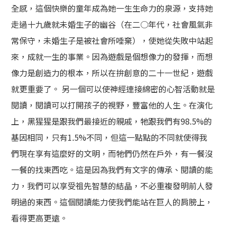
全感，這個快樂的童年成為她一生生命力的泉源，支持她
走過十九歲就未婚生子的幽谷（在二○年代，社會風氣非
常保守，未婚生子是被社會所唾棄），使她從失敗中站起
來，成就一生的事業。因為遊戲是個想像力的發揮，而想
像力是創造力的根本，所以在拚創意的二十一世紀，遊戲
就更重要了。 另一個可以使神經連接綿密的心智活動就是
閱讀，閱讀可以打開孩子的視野，豐富他的人生。在演化
上，黑猩猩是跟我們最接近的親戚，牠跟我們有98.5%的
基因相同，只有1.5%不同，但這一點點的不同就使得我
們現在享有這麼好的文明，而牠們仍然在戶外，有一餐沒
一餐的找東西吃。這是因為我們有文字的傳承、閱讀的能
力，我們可以享受祖先智慧的結晶，不必重複發明前人發
明過的東西。這個閱讀能力使我們能站在巨人的肩膀上，
看得更高更遠。