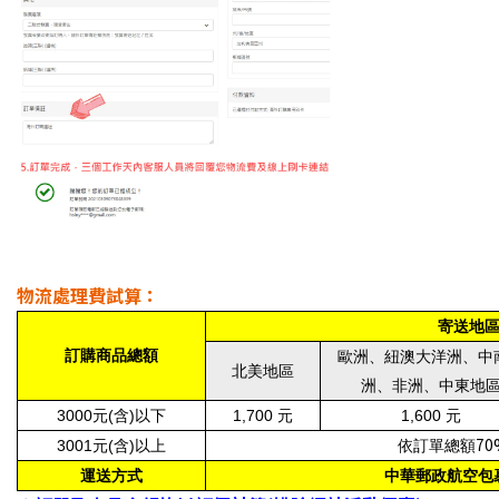
物流處理費試算：
寄送地
訂購商品總額
歐洲、紐澳大洋洲、中
北美地區
洲、非洲、中東地
3000
元(含)以下
1,700
元
1,600
元
70
3001
元(含)以上
依訂單總額
運送方式
中華郵政航空包