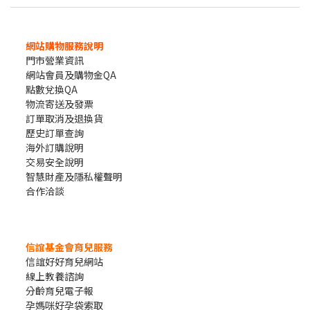
網站購物服務說明
門市營業資訊
網站會員及購物金QA
點數兌換QA
物流寄送及發票
訂單取消及退換貨
歷史訂單查詢
海外訂購說明
交易安全說明
智慧財產及隱私權聲明
合作洽談
信誼基金會育兒服務
信誼好好育兒網站
線上教養諮詢
分齡育兒電子報
孕媽咪好孕袋索取