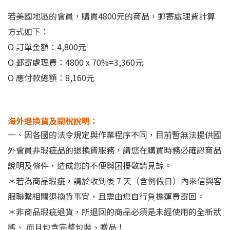
若美國地區的會員，購買4800元的商品，郵寄處理費計算
方式如下：
O
訂單金額
：4,800元
O 郵寄處理費：4800 x 70%=3,360元
O 應付款總額：8,16
0元
海外退換貨及關稅說明：
一、因各國的法令規定與作業程序不同，目前暫無法提供國
外會員非瑕疵品的退換貨服務，請您在購買時務必確認商品
說明及條件，造成您的不便與困擾敬請見諒。
＊若為商品瑕疵，請於收到後 7 天（含例假日）內來信與客
服聯繫相關退換貨事宜，且需由您自行負擔運費寄回。
＊非商品瑕疵退貨，所退回的商品必須是未經使用的全新狀
態、 而且包含完整包裝、贈品！