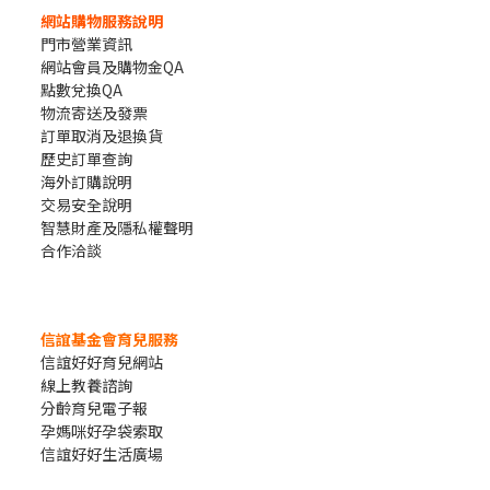
網站購物服務說明
門市營業資訊
網站會員及購物金QA
點數兌換QA
物流寄送及發票
訂單取消及退換貨
歷史訂單查詢
海外訂購說明
交易安全說明
智慧財產及隱私權聲明
合作洽談
信誼基金會育兒服務
信誼好好育兒網站
線上教養諮詢
分齡育兒電子報
孕媽咪好孕袋索取
信誼好好生活廣場