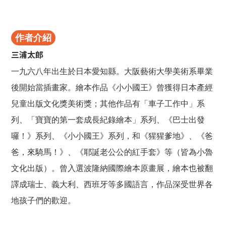
作者介紹
三浦太郎
一九六八年出生於日本愛知縣。大阪藝術大學美術系畢業
後開始當插畫家。繪本作品《小小國王》曾獲得日本產經
兒童出版文化獎美術獎；其他作品有「車子工作中」系
列、「寶寶的第一套成長紀錄繪本」系列、《巴士出發
囉！》系列、《小小國王》系列，和《猩猩爹地》、《爸
爸，來騎馬！》、《耶誕老公公的紅手套》等（皆為小魯
文化出版）。曾入選波隆納國際繪本原畫展，繪本也被翻
譯成瑞士、義大利、西班牙等多國語言，作品深受世界各
地孩子們的歡迎。