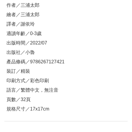
作者／三浦太郎
繪者／三浦太郎
譯者／謝依玲
適讀年齡／0-3歲
出版時間／2022/07
出版社／小魯
產品條碼／9786267127421
裝訂／精裝
印刷方式／彩色印刷
語言／繁體中文，無注音
頁數／32頁
規格尺寸／17x17cm