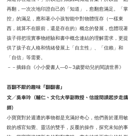
再翻，一次次地印證自己的「知道」，愈翻愈滿足。「掌
控」的滿足，應和著小小孩智能中對物體恆存（一樣東
西，就算不在眼前，還是存在的）概念的發展，也體現著
孩子得把現實事物經驗和書中概念連結的理解需求，更提
供了孩子在人格和情緒發展上「自主性」、「信賴」和
「自信」等需要。
－－摘錄自《小小愛書人—0～3歲嬰幼兒的閱讀世界》
百翻不厭的趣味「翻翻書」
文／吳幸玲（輔仁、文化大學副教授、信誼閱讀起步走講
師）
小寶寶對於週遭的事物都是充滿好奇心，他們善於運用敏
銳的感官知覺、靈活的雙手，反覆的操作，探究未知的事