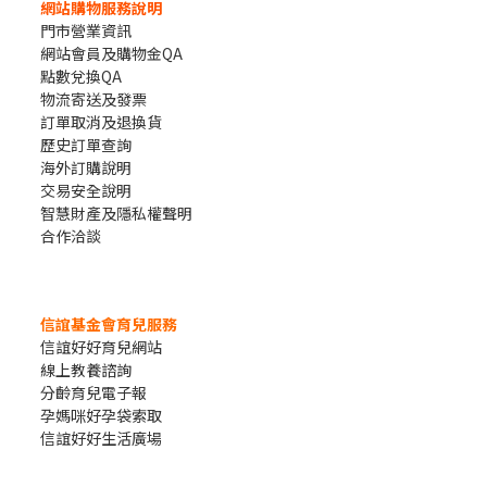
網站購物服務說明
門市營業資訊
網站會員及購物金QA
點數兌換QA
物流寄送及發票
訂單取消及退換貨
歷史訂單查詢
海外訂購說明
交易安全說明
智慧財產及隱私權聲明
合作洽談
信誼基金會育兒服務
信誼好好育兒網站
線上教養諮詢
分齡育兒電子報
孕媽咪好孕袋索取
信誼好好生活廣場