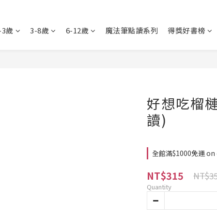
-3歲
3-8歲
6-12歲
魔法筆點讀系列
得獎好書榜
好想吃榴槤
讀)
全館滿$1000免運 on 
NT$315
NT$3
Quantity