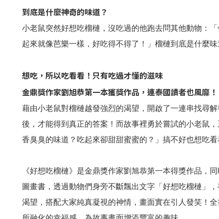
到底是什麼神奇的味道？
小老鼠突然好想吃榴槤，沒吃過的他跑去問其他動物：「
起來就像芭樂一樣，好吃得不得了！」榴槤到底是什麼味
想吃，所以吃看看！只有吃過才懂的滋味
金鼎獎作家劉旭恭第一本獲獎作品，連泰國讀者也風靡！
藉由小老鼠對榴槤越發強烈的渴望，開啟了一連串找尋解
後，才能得到真正的答案！而故事裡勇於嘗試的小老鼠，
香臭臭的味道？吃起來卻甜甜蜜蜜的？」搞不好也想吃看
《好想吃榴槤》是金鼎獎作家劉旭恭第一本得獎作品，同
圖畫書，透過動物們身旁不斷飄出文字「好想吃榴槤」，
渴望，搭配大家純真凝視的神情，畫面實在引人發笑！全
所融化的幸福感，為故事畫面增添豐富的趣味。