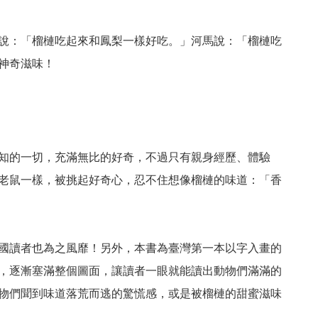
說：「榴槤吃起來和鳳梨一樣好吃。」河馬說：「榴槤吃
神奇滋味！
知的一切，充滿無比的好奇，不過只有親身經歷、體驗
老鼠一樣，被挑起好奇心，忍不住想像榴槤的味道：「香
國讀者也為之風靡！另外，本書為臺灣第一本以字入畫的
，逐漸塞滿整個圖面，讓讀者一眼就能讀出動物們滿滿的
物們聞到味道落荒而逃的驚慌感，或是被榴槤的甜蜜滋味