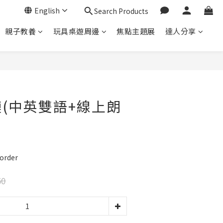
English
Search Products
親子教養
玩具桌遊周邊
焦點主題展
達人分享
BUY NOW
(中英雙語+線上朗
order
50