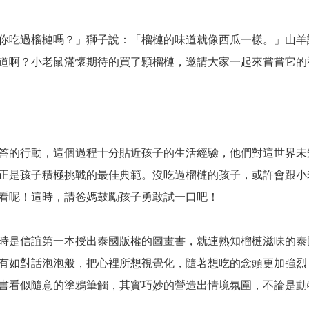
你吃過榴槤嗎？」獅子說：「榴槤的味道就像西瓜一樣。」山羊
道啊？小老鼠滿懷期待的買了顆榴槤，邀請大家一起來嘗嘗它的
答的行動，這個過程十分貼近孩子的生活經驗，他們對這世界未
正是孩子積極挑戰的最佳典範。沒吃過榴槤的孩子，或許會跟小
看呢！這時，請爸媽鼓勵孩子勇敢試一口吧！
時是信誼第一本授出泰國版權的圖畫書，就連熟知榴槤滋味的泰
有如對話泡泡般，把心裡所想視覺化，隨著想吃的念頭更加強烈
書看似隨意的塗鴉筆觸，其實巧妙的營造出情境氛圍，不論是動