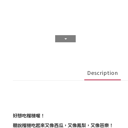
Description
好想吃榴槤喔！
聽說榴槤吃起來又像西瓜，又像鳳梨，又像芭樂！