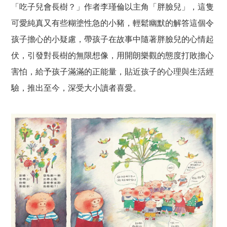
「吃子兒會長樹？」作者李瑾倫以主角「胖臉兒」，這隻
可愛純真又有些糊塗性急的小豬，輕鬆幽默的解答這個令
孩子擔心的小疑慮，帶孩子在故事中隨著胖臉兒的心情起
伏，引發對長樹的無限想像，用開朗樂觀的態度打敗擔心
害怕，給予孩子滿滿的正能量，貼近孩子的心理與生活經
驗，推出至今，深受大小讀者喜愛。