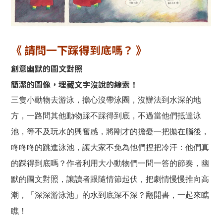
《 請問一下踩得到底嗎？ 》
創意幽默的圖文對照
簡潔的圖像，埋藏文字沒說的線索！
三隻小動物去游泳，擔心沒帶泳圈，沒辦法到水深的地
方，一路問其他動物踩不踩得到底，不過當他們抵達泳
池，等不及玩水的興奮感，將剛才的擔憂一把拋在腦後，
咚咚咚的跳進泳池，讓大家不免為他們捏把冷汗：他們真
的踩得到底嗎？作者利用大小動物們一問一答的節奏，幽
默的圖文對照，讓讀者跟隨情節起伏，把劇情慢慢推向高
潮，「深深游泳池」的水到底深不深？翻開書，一起來瞧
瞧！