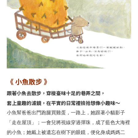
《 小魚散步 》
跟著小魚去散步，穿梭臺味十足的巷弄之間，
套上童趣的濾鏡，在平實的日常裡撿拾想像小趣味～
小魚幫爸爸出門跑腿買雞蛋，一路上，她跟著小貓影子
「走在屋頂」；一會兒將視線穿過彈珠，成了藍色大海裡
的小魚；她戴上被遺忘在樹下的眼鏡，便化身成媽媽二