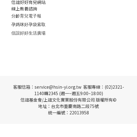
信誼好好育兒網站
線上教養諮詢
分齡育兒電子報
孕媽咪好孕袋索取
信誼好好生活廣場
客服信箱：service@hsin-yi.org.tw 客服專線：(02)2321-
1140轉2345 (週一~週五9:00~18:00)
信誼基金會/上誼文化實業股份有限公司 版權所有©
地址：台北市重慶南路二段75號
統一編號：22013958
BUY NOW