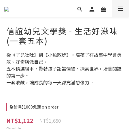
信誼幼兒文學獎 - 生活好滋味
(一套五本)
從《子兒吐吐》到《小魚散步》，陪孩子在故事中學會勇
敢、好奇與做自己。
五本精選繪本，帶著孩子認識情緒、探索世界，培養閱讀
的第一步。
一套收藏，讓成長的每一天都充滿想像力。
全館滿$1000免運 on order
NT$1,122
NT$1,650
Quantity