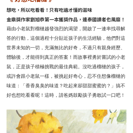
想吃，所以吃看看！只有吃過才懂的滋味
金鼎獎作家劉旭恭第一本獲獎作品，連泰國讀者也風靡！
藉由小老鼠對榴槤越發強烈的渴望，開啟了一連串找尋解
答的行動，這個過程十分貼近孩子的生活經驗，他們對這
世界未知的一切，充滿無比的好奇，不過只有親身經歷、
體驗後，才能得到真正的答案！而故事裡勇於嘗試的小老
鼠，正是孩子積極挑戰的最佳典範。沒吃過榴槤的孩子，
或許會跟小老鼠一樣，被挑起好奇心，忍不住想像榴槤的
味道：「香香臭臭的味道？吃起來卻甜甜蜜蜜的？」搞不
好也想吃看看呢！這時，請爸媽鼓勵孩子勇敢試一口吧！