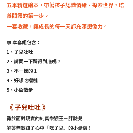
五本精選繪本，帶著孩子認識情緒、探索世界，培
養閱讀的第一步。
一套收藏，讓成長的每一天都充滿想像力。
📖 本套組包含：
1、子兒吐吐
2、請問一下踩得到底嗎？
3、不一樣的 1
4、好想吃榴槤
5、小魚散步
《 子兒吐吐 》
勇於面對現實的純真樂觀王－胖臉兒
解答無數孩子心中「吃子兒」的小憂慮！