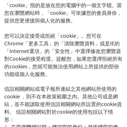
cookie
「
」指的是放在您的電腦中的一個文字檔。當
cookie
您在瀏覽網站時，「
」可依據您的會員身份，
提供您更便捷與個人化的服務。
cookie
您可以決定接受或拒絕「
」。您可在
Chrome
IE
「更多工具」的「清除瀏覽資料」或是
的
Internet
「
選項」的「安全性」中選擇修改您瀏覽器
Cookie
對
的接受程度。提醒您，如果您選擇拒絕所有
cookies
的
，您就可能無法使用網站上所提供的部份
功能或個人化服務。
信誼相關網站或電子報所連結之其他網站所使用的
cookie
，則不在本政策範圍之內。其他公司或是網
cookie
站，並不能讀取使用信誼相關網站所設置的
資
cookie
料。 信誼相關網站對於
的使用包括以下情
形：
1.
在您瀏覽網站時，確認您的身份，並依據您的會