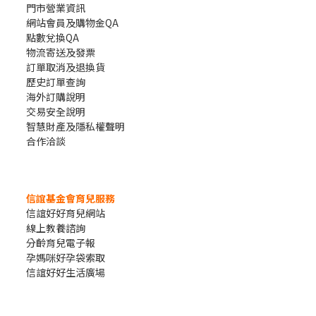
門市營業資訊
網站會員及購物金QA
點數兌換QA
物流寄送及發票
訂單取消及退換貨
歷史訂單查詢
海外訂購說明
交易安全說明
智慧財產及隱私權聲明
合作洽談
信誼基金會育兒服務
信誼好好育兒網站
線上教養諮詢
分齡育兒電子報
孕媽咪好孕袋索取
信誼好好生活廣場