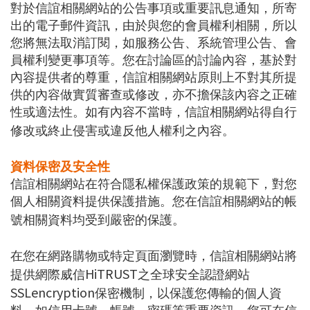
對於信誼相關網站的公告事項或重要訊息通知，所寄
出的電子郵件資訊，由於與您的會員權利相關，所以
您將無法取消訂閱，如服務公告、系統管理公告、會
員權利變更事項等。您在討論區的討論內容，基於對
內容提供者的尊重，信誼相關網站原則上不對其所提
供的內容做實質審查或修改，亦不擔保該內容之正確
性或適法性。如有內容不當時，信誼相關網站得自行
修改或終止侵害或違反他人權利之內容。
資料保密及安全性
信誼相關網站在符合隱私權保護政策的規範下，對您
個人相關資料提供保護措施。您在信誼相關網站的帳
號相關資料均受到嚴密的保護。
在您在網路購物或特定頁面瀏覽時，信誼相關網站將
HiTRUST
提供網際威信
之全球安全認證網站
SSLencryption
保密機制，以保護您傳輸的個人資