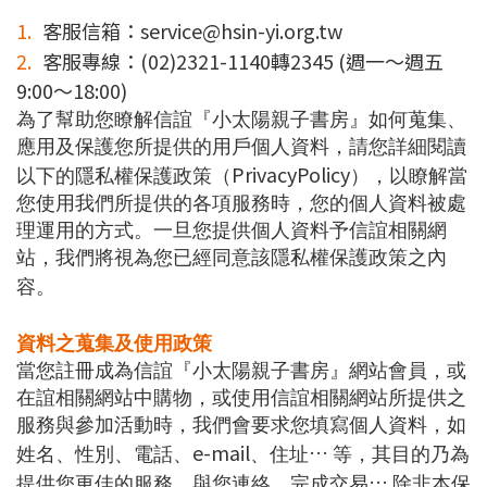
1.
客服信箱：
service@hsin-yi.org.tw
2.
客服專線：
(02)2321-1140
轉
2345 (
週一～週五
9:00
～
18:00)
為了幫助您瞭解信誼『小太陽親子書房』如何蒐集、
應用及保護您所提供的用戶個人資料，請您詳細閱讀
PrivacyPolicy
以下的隱私權保護政策（
），以瞭解當
您使用我們所提供的各項服務時，您的個人資料被處
理運用的方式。一旦您提供個人資料予信誼相關網
站，我們將視為您已經同意該隱私權保護政策之內
容。
資料之蒐集及使用政策
當您註冊成為信誼『小太陽親子書房』網站會員，或
在誼相關網站中購物，或使用信誼相關網站所提供之
服務與參加活動時，我們會要求您填寫個人資料，如
e-mail
…
姓名、性別、電話、
、住址
等，其目的乃為
…
提供您更佳的服務、與您連絡、完成交易
除非本保