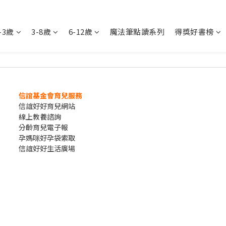
-3歲
3-8歲
6-12歲
魔法筆點讀系列
得獎好書榜
信誼基金會育兒服務
信誼好好育兒網站
線上教養諮詢
分齡育兒電子報
孕媽咪好孕袋索取
信誼好好生活廣場