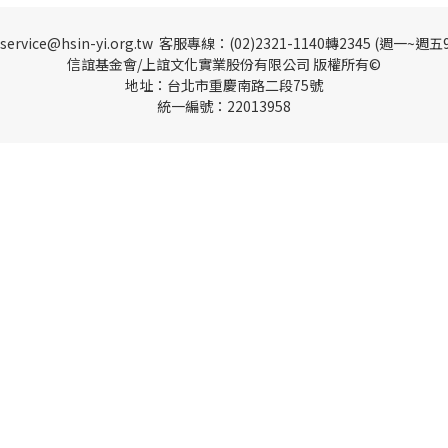
vice@hsin-yi.org.tw 客服專線：(02)2321-1140轉2345 (週一~週五9:
信誼基金會/上誼文化實業股份有限公司 版權所有©
地址：台北市重慶南路二段75號
統一編號：22013958