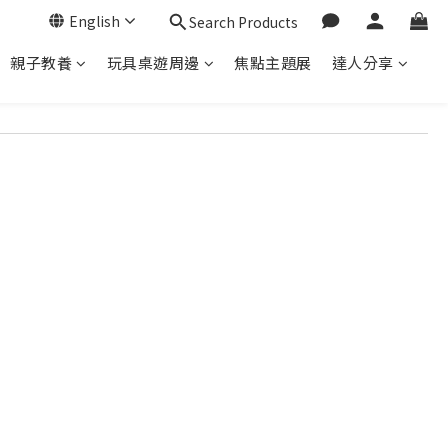
English
Search Products
親子教養
玩具桌遊周邊
焦點主題展
達人分享