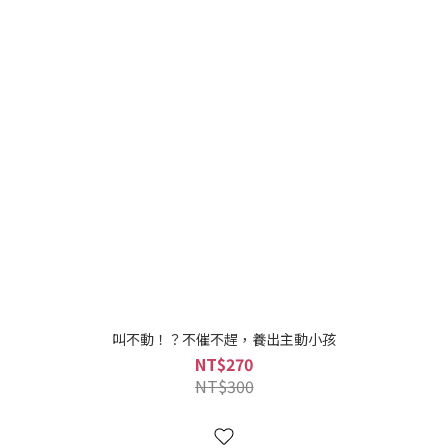
叫不動！？不催不趕，養出主動小孩
NT$270
NT$300