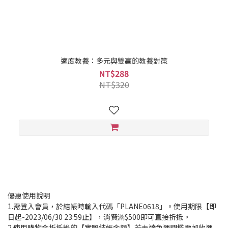
適度教養：多元與雙贏的教養對策
NT$288
NT$320
優惠使用說明
1.需登入會員，於結帳時輸入代碼「PLANE0618」。使用期限【即
日起-2023/06/30 23:59止】，消費滿$500即可直接折抵。
2.使用購物金折抵後的【實際結帳金額】若未達免運門檻需加收運