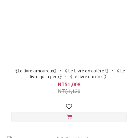
《Le livre amoureux》、《 Le Livre en colère !》、《 Le
livre qui a peur》、《Le livre qui dort》
NT$1,008
NT$1,120