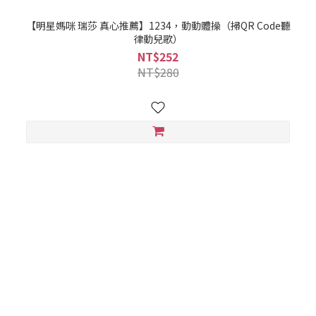
【明星媽咪 瑞莎 真心推薦】1234，動動體操（掃QR Code聽
律動兒歌）
NT$252
NT$280