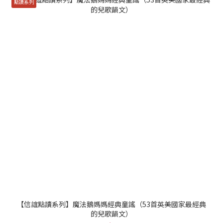
點讀系列
【信誼點讀系列】魔法鵝媽媽經典童謠（53首英美國家最經典
的兒歌韻文）