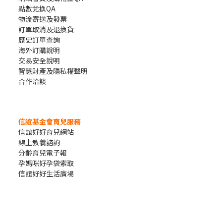
點數兌換QA
物流寄送及發票
訂單取消及退換貨
歷史訂單查詢
海外訂購說明
交易安全說明
智慧財產及隱私權聲明
合作洽談
信誼基金會育兒服務
信誼好好育兒網站
線上教養諮詢
分齡育兒電子報
孕媽咪好孕袋索取
信誼好好生活廣場