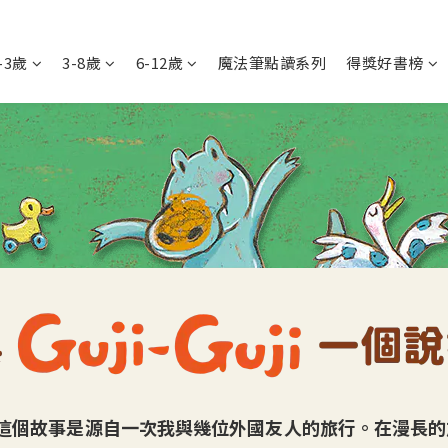
-3歲
3-8歲
6-12歲
魔法筆點讀系列
得獎好書榜
這個故事是源自一次我與幾位外國友人的旅行。在漫長的