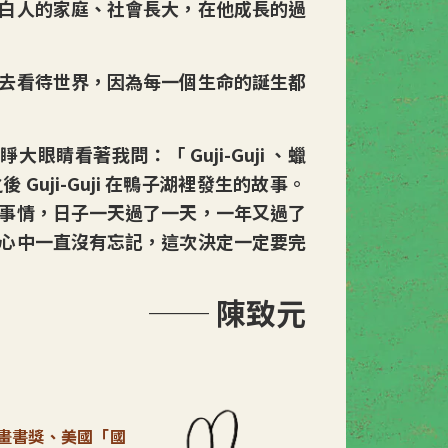
白人的家庭、社會長大，在他成長的過
去看待世界，因為每一個生命的誕生都
大眼睛看著我問：「 Guji-Guji 、蠟
uji-Guji 在鴨子湖裡發生的故事。
事情，日子一天過了一天，一年又過了
心中一直沒有忘記，這次決定一定要完
── 陳致元
俠圖畫書獎、美國「國