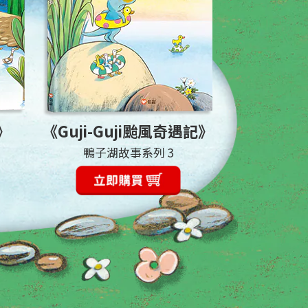
了》
《Guji-Guji颱風奇遇記》
鴨子湖故事系列 3