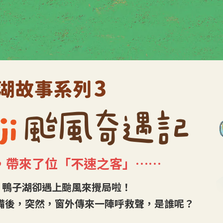
，帶來了位「不速之客」……
，鴨子湖卻遇上颱風來攪局啦！
防颱準備後，突然，窗外傳來一陣呼救聲，是誰呢？