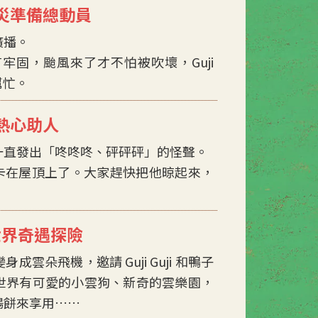
災準備總動員
廣播。
固，颱風來了才不怕被吹壞，Guji
幫忙。
熱心助人
一直發出「咚咚咚、砰砰砰」的怪聲。
雲兒，卡在屋頂上了。大家趕快把他晾起來，
世界奇遇探險
朵飛機，邀請 Guji Guji 和鴨子
世界有可愛的小雲狗、新奇的雲樂園，
陽餅來享用……