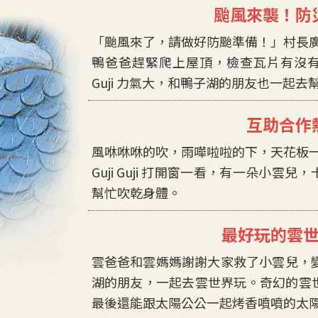
颱風來襲！防
「颱風來了，請做好防颱準備！」村長
鴨爸爸趕緊爬上屋頂，檢查瓦片有沒有牢
Guji 力氣大，和鴨子湖的朋友也一起去
互助合作
風咻咻咻的吹，雨嘩啦啦的下，天花板
Guji Guji 打開窗一看，有一朵小
幫忙吹乾身體。
最好玩的雲
雲爸爸和雲媽媽謝謝大家救了小雲兒，變身成雲
湖的朋友，一起去雲世界玩。奇幻的雲
最後還能跟太陽公公一起烤香噴噴的太