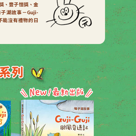
獎、豐子愷獎、金
湖故事－Guji-
個不能沒有禮物的日