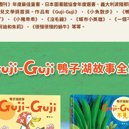
週刊》年度最佳童書、日本圖書館協會年度選書、義大利波隆那
學獎首獎。作品有《Guji-Guji》、《小魚散步》、《鴨子
ji不見了》、《小豬乖乖》、《沒毛雞》、《城市小英雄》、《一
阿迪和朱莉》、《很慢很慢的蝸牛》等等。