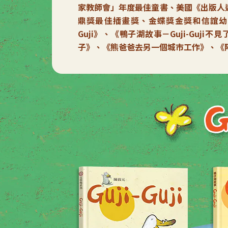
家教師會」年度最佳童書、美國《出版人
鼎獎最佳插畫獎、金蝶獎金獎和信誼幼兒文
Guji》、《鴨子湖故事－Guji-Gu
子》、《熊爸爸去另一個城市工作》、《