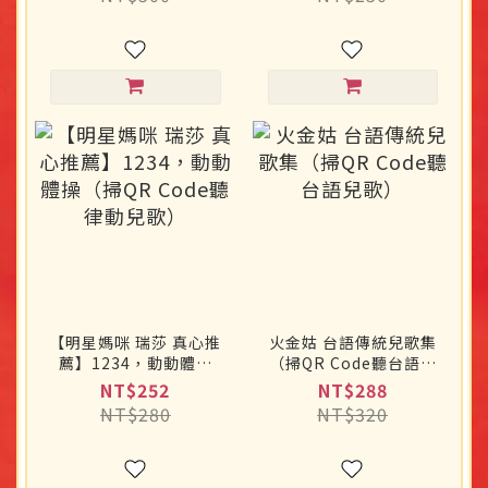
【明星媽咪 瑞莎 真心推
火金姑 台語傳統兒歌集
薦】1234，動動體操
（掃QR Code聽台語兒
（掃QR Code聽律動兒
歌）
NT$252
NT$288
歌）
NT$280
NT$320