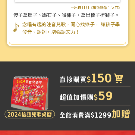
－出自11月《魔法玩唱ㄅㄆㄇ》
傻子拿扇子、踢石子、啃柿子，拿出梳子梳獅子。
念唱有趣的注音兒歌，開心找樂子， 讓孩子學
發音、語詞，增強語文力！