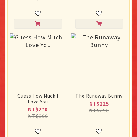
Guess How Much I
The Runaway Bunny
Love You
NT$225
NT$270
NT$250
NT$300