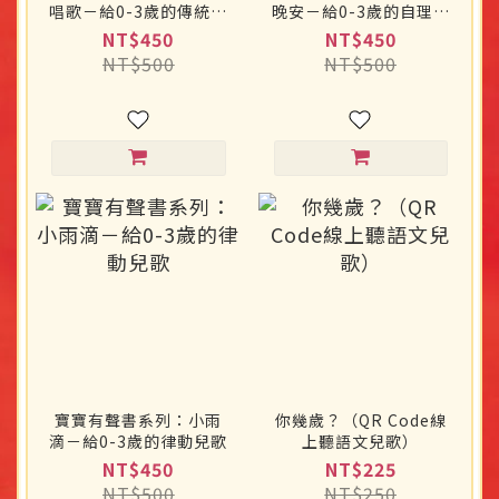
唱歌－給0-3歲的傳統兒
晚安－給0-3歲的自理兒
歌
歌
NT$450
NT$450
NT$500
NT$500
寶寶有聲書系列：小雨
你幾歲？（QR Code線
滴－給0-3歲的律動兒歌
上聽語文兒歌）
NT$450
NT$225
NT$500
NT$250