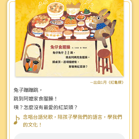
－出自1月《紅龜粿》
兔子蹦蹦跳，
跳到阿嬤家食腥臊！
咦？怎麼沒有最愛的紅菜頭？
念唱台語兒歌，陪孩子學我們的語言，學我們
的文化！