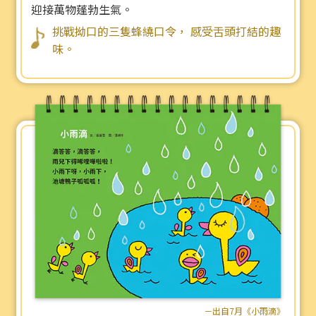
迎接萬物蓬勃生氣。
挑戰拗口的三隻蜂繞口令， 感受舌頭打結的趣
味。
－出自7月《小雨滴》