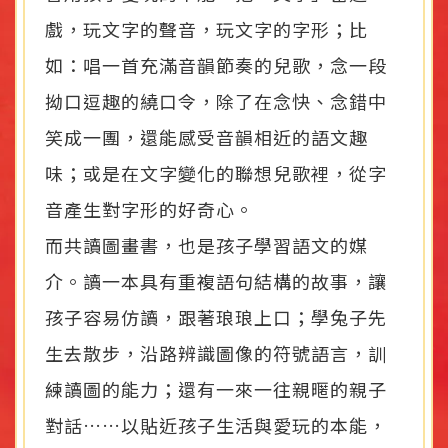
戲，玩文字的聲音，玩文字的字形；比
如：唱一首充滿音韻節奏的兒歌，念一段
拗口逗趣的繞口令，除了在念快、念錯中
笑成一團，還能感受音韻相近的語文趣
味；或是在文字變化的聯想兒歌裡，從字
音產生對字形的好奇心。
而共讀圖畫書，也是孩子學習語文的媒
介。讀一本具有重複語句結構的故事，讓
孩子容易仿讀，跟著琅琅上口；學兔子先
生去散步，沿路辨識圖像的符號語言，訓
練讀圖的能力；還有一來一往親暱的親子
對話……以貼近孩子生活與愛玩的本能，