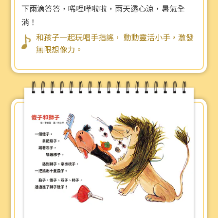
下雨滴答答，唏哩嘩啦啦，雨天透心涼，暑氣全
消！
和孩子一起玩唱手指謠， 動動靈活小手，激發
無限想像力。