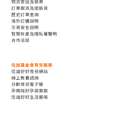
抱。
物流寄送及發票
訂單取消及退換貨
歷史訂單查詢
海外訂購說明
2-3歲
交易安全說明
智慧財產及隱私權聲明
2歲的寶寶可以「了解」200-300個語彙，
合作洽談
但只能「說」50個左右的語彙，能稱呼自
己的名字或小名，並嘗試組合語彙，如爸
信誼基金會育兒服務
爸抱、媽媽車……。可從圖片中找出熟悉
信誼好好育兒網站
的物品且說出名稱，也會用簡單的語彙提
線上教養諮詢
分齡育兒電子報
出要求，如︰給我、車車 ……。已經能瞭
孕媽咪好孕袋索取
解日常生活的許多事，並嘗試問問題，以
信誼好好生活廣場
及開始輪流式的對話。
推薦閱讀
- 0-3歲寶寶有聲兒歌：
早安晚安、小雨
滴、什麼唱歌