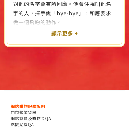
對他的名字會有所回應。他會注視叫他名
字的人，揮手說「bye-bye」，和應要求
做一個飛吻的動作。
1-2歲
開始出現第一個語彙，會配合手勢、表
情、聲調的起伏，模仿大人說話的許多特
質。聽懂的字彙持續增加，其中包括許多
物品名稱與簡單指令，如坐下來、走出
去……，1歲半就可以「了解」周遭熟悉的
物品名稱，如︰茶杯、衣服、小狗……，
網站購物服務說明
也開始「認識」身體部位名稱，同時能重
門市營業資訊
網站會員及購物金QA
複他聽到的，說簡單的單字，如爸爸、
點數兌換QA