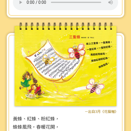
－出自3月《花貓帽》
黃蜂、紅蜂、粉紅蜂，
蜂蜂風飛，春暖花開，