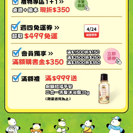
4/24
點我領券