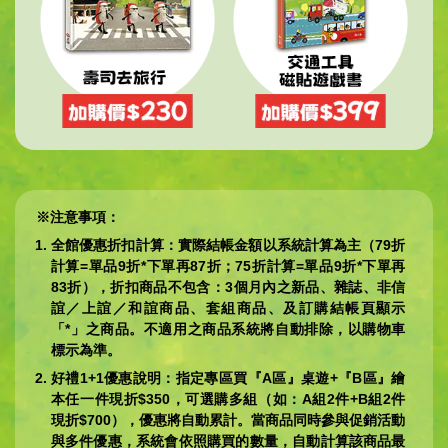
※注意事項：
全館優惠折扣計算：實際結帳金額以系統計算為主（79折
計算=單品9折*下單再87折；75折計算=單品9折*下單再
83折），折扣商品不包含：3個月內之新品、雜誌、非信
誼／上誼／和誼商品、套組商品、及訂購結帳頁顯示
「*」之商品。不適用之商品系統將自動排除，以購物車
標示為準。
好禮1+1優惠說明：指定專區買『A區』桌遊+『B區』繪
本任一件現折$350，可選購多組（如：A組2件+B組2件
現折$700），優惠將自動累計。當商品同時參與促銷活動
與多件優惠，系統會依照購買的數量，自動計算該商品最