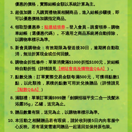
優惠的價格，實際結帳金額以系統計算為主。
超值加購：凡購買禮物展相關商品，進入結帳步驟後，即
可以優惠價格加購指定商品。
點連結領券
領取型優惠券：
→登入會員→跳窗領券→購物
車結帳（選優惠代碼）。不適用之商品系統將自動排除，
以購物車標示為準。
新會員購物金：有效期限為發送後30日，逾期將自動取
消，無法折算現金或任何回饋。
購物金折抵條件：單筆消費滿$1000折抵$100元，於結帳
【網站會員及購物金Q&A】
時自動折抵（詳情請見
）。
點數兌換：訂單實際交易金額每滿500元，可獲得點數1
點，以此類推，累積的點數可用於兌換贈品（詳情請見
【點數Q&A】
）
滿額禮：單筆訂單滿$999贈「劍獅招福平安二合一洗髮沐
浴露35g」乙罐，送完為止。
贈品數量有限，送完為止，以購物車標示為準。
本活動之相關贈品若有瑕疵，請於收到後5日內向客服中
心反映。若有退貨需連同贈品一起退回並保持原包裝。