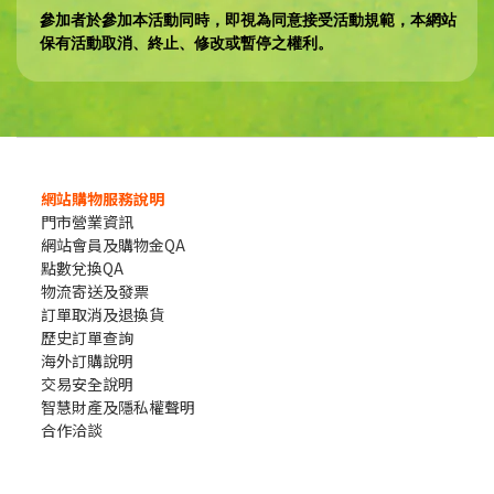
參加者於參加本活動同時，即視為同意接受活動規範，本網站
保有活動取消、終止、修改或暫停之權利。
網站購物服務說明
門市營業資訊
網站會員及購物金QA
點數兌換QA
物流寄送及發票
訂單取消及退換貨
歷史訂單查詢
海外訂購說明
交易安全說明
智慧財產及隱私權聲明
合作洽談