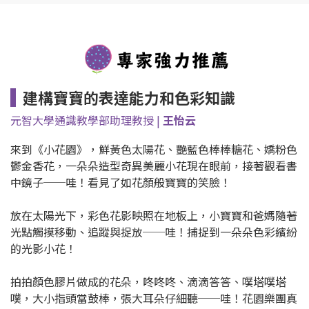
建構寶寶的表達能力和色彩知識
元智大學通識教學部助理教授 |
王怡云
來到《小花園》，鮮黃色太陽花、艷藍色棒棒糖花、嬌粉色
鬱金香花，一朵朵造型奇異美麗小花現在眼前，接著觀看書
中鏡子──哇！看見了如花顏般寶寶的笑臉！
放在太陽光下，彩色花影映照在地板上，小寶寶和爸媽隨著
光點觸摸移動、追蹤與捉放──哇！捕捉到一朵朵色彩繽紛
的光影小花！
拍拍顏色膠片做成的花朵，咚咚咚、滴滴答答、噗塔噗塔
噗，大小指頭當鼓棒，張大耳朵仔細聽──哇！花園樂團真