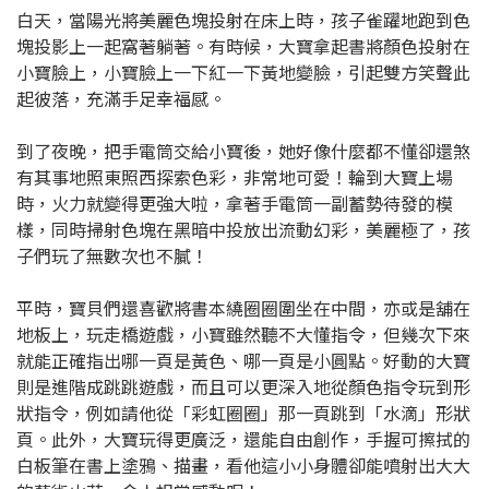
白天，當陽光將美麗色塊投射在床上時，孩子雀躍地跑到色
塊投影上一起窩著躺著。有時候，大寶拿起書將顏色投射在
小寶臉上，小寶臉上一下紅一下黃地變臉，引起雙方笑聲此
起彼落，充滿手足幸福感。
到了夜晚，把手電筒交給小寶後，她好像什麼都不懂卻還煞
有其事地照東照西探索色彩，非常地可愛！輪到大寶上場
時，火力就變得更強大啦，拿著手電筒一副蓄勢待發的模
樣，同時掃射色塊在黑暗中投放出流動幻彩，美麗極了，孩
子們玩了無數次也不膩！
平時，寶貝們還喜歡將書本繞圈圈圍坐在中間，亦或是舖在
地板上，玩走橋遊戲，小寶雖然聽不大懂指令，但幾次下來
就能正確指出哪一頁是黃色、哪一頁是小圓點。好動的大寶
則是進階成跳跳遊戲，而且可以更深入地從顏色指令玩到形
狀指令，例如請他從「彩虹圈圈」那一頁跳到「水滴」形狀
頁。此外，大寶玩得更廣泛，還能自由創作，手握可擦拭的
白板筆在書上塗鴉、描畫，看他這小小身體卻能噴射出大大