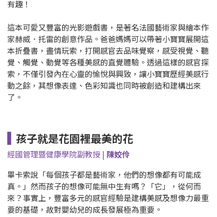
有趣！
這本可愛又豐富的光影遊戲書，是著名法國藝術家與繪本作
家赫威．托雷的創意作品。爸爸媽媽可以帶著小寶寶展開這
本折疊書，盡情玩索，打開感官去品味覺察，感受視覺、聽
覺、觸覺、動覺等各種美感的直覺體驗。透過這樣的感官探
索，不僅引發內在心靈的愉悅與興致，讓小寶寶歷經美感行
動之餘，其想像表達、色彩知識也同時被創造和建構出來
了。
孩子就是花園裡最美的花
經國管理暨健康學院副教授 |
陳姣伶
畢卡索說「每個孩子都是藝術家，他們的想像都有可能成
真。」然而孩子的想像可能無中生有嗎？「它」，從何而
來？事實上，豐富多元的感官經驗是建構美感及想像力最重
要的基礎，故對嬰幼兒的成長發展極為重要。