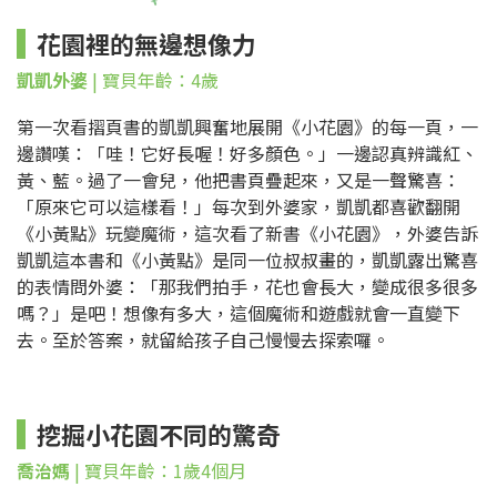
花園裡的無邊想像力
凱凱外婆
| 寶貝年齡：4歲
第一次看摺頁書的凱凱興奮地展開《小花園》的每一頁，一
邊讚嘆：「哇！它好長喔！好多顏色。」一邊認真辨識紅、
黃、藍。過了一會兒，他把書頁疊起來，又是一聲驚喜：
「原來它可以這樣看！」每次到外婆家，凱凱都喜歡翻開
《小黃點》玩變魔術，這次看了新書《小花園》，外婆告訴
凱凱這本書和《小黃點》是同一位叔叔畫的，凱凱露出驚喜
的表情問外婆：「那我們拍手，花也會長大，變成很多很多
嗎？」是吧！想像有多大，這個魔術和遊戲就會一直變下
去。至於答案，就留給孩子自己慢慢去探索囉。
挖掘小花園不同的驚奇
喬治媽
| 寶貝年齡：1歲4個月