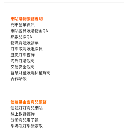
網站購物服務說明
門市營業資訊
網站會員及購物金QA
點數兌換QA
物流寄送及發票
訂單取消及退換貨
歷史訂單查詢
海外訂購說明
交易安全說明
智慧財產及隱私權聲明
合作洽談
信誼基金會育兒服務
信誼好好育兒網站
線上教養諮詢
分齡育兒電子報
孕媽咪好孕袋索取