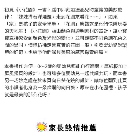
初見《小花園》一書，腦中即刻迴盪起兒時童謠的美妙旋
律：「妹妹揹著洋娃娃，走到花園來看花……」，如果
「家」是孩子的安全堡壘，「花園」應該就是他們快樂玩耍
的天地吧！《小花園》藉由顏色與透明素材的設計，讓小寶
寶直接感受到顏色及光影的變化，並可觀察不同色調花朵之
間的異同，情境彷彿走進真實的花園一般，引發嬰幼兒對環
境的好奇，也給予他們深具美感的感官探索經驗。
本書操作方便，0～2歲的嬰幼兒都能自行翻閱，厚紙板加上
屏風摺頁的設計，也可讓多位嬰幼兒一起共讀共玩，而本書
另一巧妙之處在於末頁向日葵花鏡的設計，讓每位翻到此頁
的小讀者化身為一朵燦爛的向日葵，原來在小花園裡，孩子
就是最美的那朵花呀！