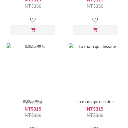
NT$350
NT$350
點點玩聲音
La main qui dessine
NT$315
NT$315
NT$350
NT$350