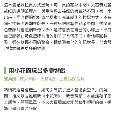
這本書是以拉頁方式呈現，每一頁的花朵中間，夾著黃或藍
或紅的透明塑膠片，與喬治過去接觸的書截然不同。書一拿
出來，喬治便開始好奇地探索！充滿變化的拉摺方式，不只
讓他忙著將書翻來翻去，一會兒把臉塞在花朵中間，透過黃
色塑膠片看這個新奇世界，還將書放在自己的小腳上，研究
自己那躲在黃色塑膠片後的腳丫子有何不同。看他每回翻
看，都在挖掘不同的驚奇，相信隨著他的年紀增長，他會發
現這本書裡更多的樂趣。
用小花園玩出多變遊戲
寶弟媽
| 寶貝年齡：大寶4歲、二寶1歲8個月
媽媽我經常會產生「如何引導孩子進入藝術殿堂？」的疑
問，後來朋友推薦我《小花園》，我發現是一本能讓孩子愛
上顏色，簡簡單單、不必大費周章就能與藝術親近的書，媽
媽可是欣喜若狂呢！