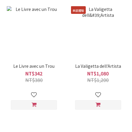
美感體驗
Le Livre avec un Trou
La Valigetta dell'Artista
NT$342
NT$1,080
NT$380
NT$1,200