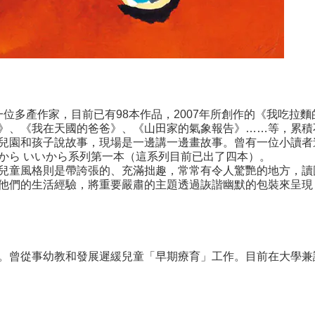
是一位多產作家，目前已有98本作品，2007年所創作的《我吃拉
》、《我在天國的爸爸》、《山田家的氣象報告》……等，累積
兒園和孩子說故事，現場是一邊講一邊畫故事。曾有一位小讀者
から いいから系列第一本（這系列目前已出了四本）。
兒童風格則是帶誇張的、充滿拙趣，常常有令人驚艷的地方，讀
他們的生活經驗，將重要嚴肅的主題透過詼諧幽默的包裝來呈現
。曾從事幼教和發展遲緩兒童「早期療育」工作。目前在大學兼