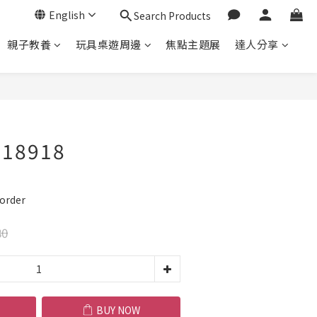
English
Search Products
親子教養
玩具桌遊周邊
焦點主題展
達人分享
BUY NOW
018918
order
80
BUY NOW