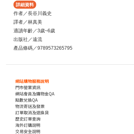
詳細資料
作者／長谷川義史
譯者／林真美
適讀年齡／3歲~6歲
出版社／遠流
產品條碼／9789573265795
網站購物服務說明
門市營業資訊
網站會員及購物金QA
點數兌換QA
物流寄送及發票
訂單取消及退換貨
歷史訂單查詢
海外訂購說明
交易安全說明