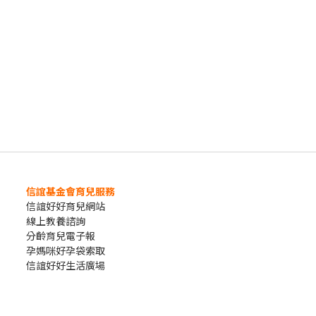
信誼基金會育兒服務
信誼好好育兒網站
線上教養諮詢
分齡育兒電子報
孕媽咪好孕袋索取
信誼好好生活廣場