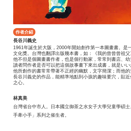
作者介紹
長谷川義史
1961年誕生於大阪，2000年開始創作第一本圖畫書。
文化獎。台灣也翻譯出版幾本書，如：《我的曾曾曾祖父
他不但是個圖畫書作者，也是個行動家，常常到書店、幼
讀者問作者是否可以把這個故事畫下來出成書，就是いい
他所創作的書常常帶著不正經的幽默，文字簡潔；而他的
長谷川義史的作品，能精準地點到小孩的趣味要穴，貼近
之心。
林真美
台灣省台中市人。日本國立御茶之水女子大學兒童學碩士
手牽小手」系列之催生者。