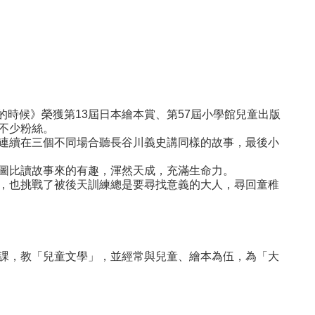
麵的時候》榮獲第13屆日本繪本賞、第57屆小學館兒童出版
不少粉絲。
連續在三個不同場合聽長谷川義史講同樣的故事，最後小
圖比讀故事來的有趣，渾然天成，充滿生命力。
，也挑戰了被後天訓練總是要尋找意義的大人，尋回童稚
課，教「兒童文學」，並經常與兒童、繪本為伍，為「大