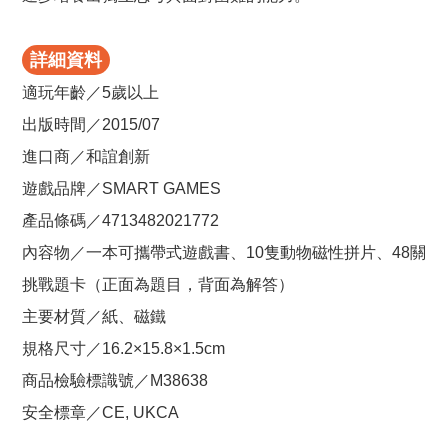
詳細資料
適玩年齡／5歲以上
出版時間／2015/07
進口商／和誼創新
遊戲品牌／SMART GAMES
產品條碼／4713482021772
內容物／一本可攜帶式遊戲書、10隻動物磁性拼片、48關
挑戰題卡（正面為題目，背面為解答）
主要材質／紙、磁鐵
規格尺寸／16.2×15.8×1.5cm
商品檢驗標識號／M38638
安全標章／CE, UKCA