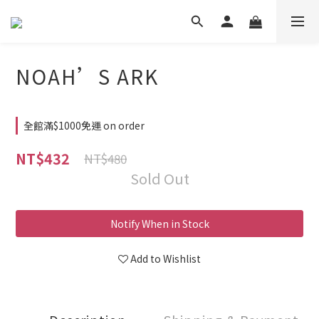
NOAH’S ARK
全館滿$1000免運 on order
NT$432
NT$480
Sold Out
Notify When in Stock
Add to Wishlist