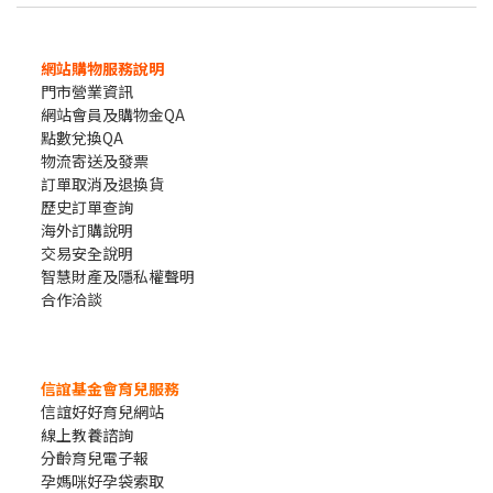
網站購物服務說明
門市營業資訊
網站會員及購物金QA
點數兌換QA
物流寄送及發票
訂單取消及退換貨
歷史訂單查詢
海外訂購說明
交易安全說明
智慧財產及隱私權聲明
合作洽談
信誼基金會育兒服務
信誼好好育兒網站
線上教養諮詢
分齡育兒電子報
孕媽咪好孕袋索取