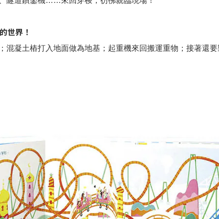
、隧道鑽鑿機……來回穿梭，彷彿親臨現場！
中的世界！
；混凝土樁打入地面做為地基；起重機來回搬運重物；接著還要