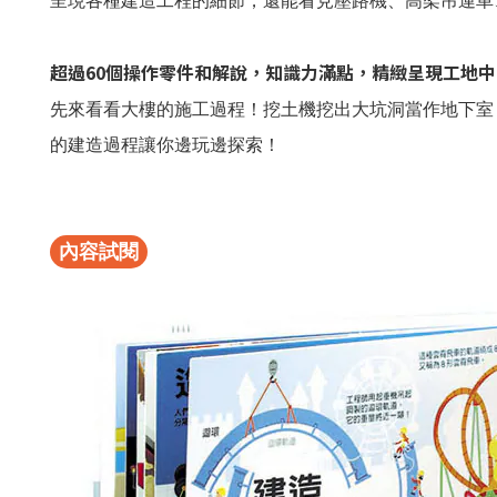
呈現各種建造工程的細節，還能看見壓路機、高架吊運車
超過60個操作零件和解說，知識力滿點，精緻呈現工地
先來看看大樓的施工過程！挖土機挖出大坑洞當作地下室
的建造過程讓你邊玩邊探索！
內容試閱