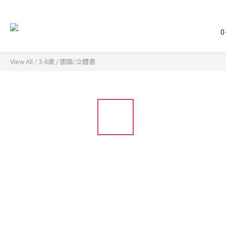
0
View All
/
3-8歲
/
圖鑑/立體書