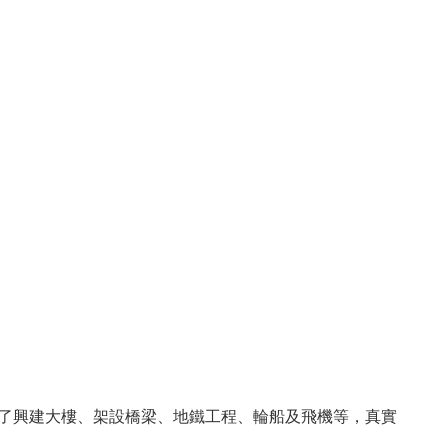
了興建大樓、架設橋梁、地鐵工程、輪船及飛機等，真實