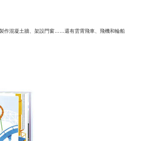
製作混凝土牆、架設門窗……還有雲霄飛車、飛機和輪船