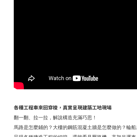
各種工程車來回穿梭，真實呈現建築工地現場
翻一翻、拉一拉，解說構造充滿巧思！
馬路是怎麼鋪的？大樓的鋼筋混凝土牆是怎麼做的？輪船