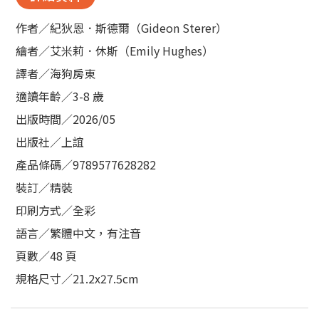
作者／紀狄恩．斯德爾（Gideon Sterer）
繪者／艾米莉．休斯（Emily Hughes）
譯者／海狗房東
適讀年齡／3-8 歲
出版時間／2026/05
出版社／上誼
產品條碼／9789577628282
裝訂／精裝
印刷方式／全彩
語言／繁體中文，有注音
頁數／48 頁
規格尺寸／21.2x27.5cm