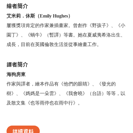
繪者簡介
艾米莉．休斯（Emily Hughes）
屢獲獎項肯定的作家兼插畫家。曾創作《野孩子》、《小
園丁》、《蝸牛》（暫譯）等書。她在夏威夷希洛出生、
成長，目前在英國倫敦生活並從事繪畫工作。
譯者簡介
海狗房東
作家與譯者，繪本作品有《他們的眼睛》、《發光的
樹》、《媽媽是一朵雲》、《我會曉》（台語）等等，以
及散文集《也等雨停也在雨中行》。
詳細資料