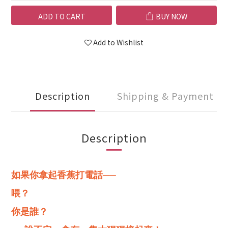
ADD TO CART
BUY NOW
Add to Wishlist
Description
Shipping & Payment
Description
如果你拿起香蕉打電話──
喂？
你是誰？