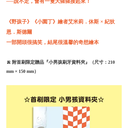
──說不定，會有一隻大猩猩接起來！
《野孩子》《小園丁》繪者艾米莉．休斯 × 紀狄
恩．斯德爾
一部開頭很搞笑，結尾很溫馨的奇想繪本
🍌 附首刷限定贈品『小男孩刷牙資料夾』（尺寸：210
mm × 150 mm）