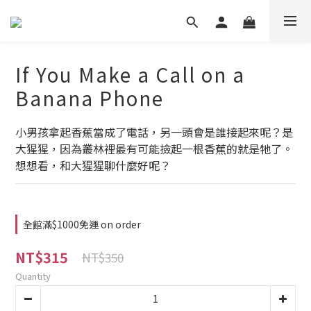
If You Make a Call on a
Banana Phone
小男孩拿起香蕉當成了電話，另一頭會是誰接起來呢？是
大猩猩，因為叢林裡最有可能撿起一根香蕉的就是牠了。
想想看，和大猩猩聊什麼好呢？
全館滿$1000免運 on order
NT$315
NT$350
Quantity