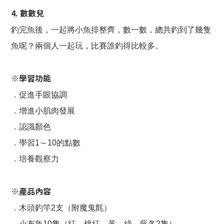
4. 數數兒
釣完魚後，一起將小魚排整齊，數一數，總共釣到了幾隻
魚呢？兩個人一起玩，比賽誰釣得比較多。
※學習功能
．促進手眼協調
．增進小肌肉發展
．認識顏色
．學習1～10的點數
．培養觀察力
※產品內容
．木頭釣竿2支（附魔鬼氈）
．小布魚10隻（紅、桃紅、黃、綠、藍各2隻）