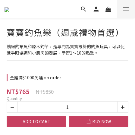
寶寶釣魚樂（週歲禮物首選）
繽紛的布魚和原木釣竿，是專門為寶寶設計的釣魚玩具，可以促
進手眼協調和小肌肉的發展、學習1～10的點數。
全館滿$1000免運 on order
NT$765
NT$850
Quantity
ADD TO CART
BUY NOW