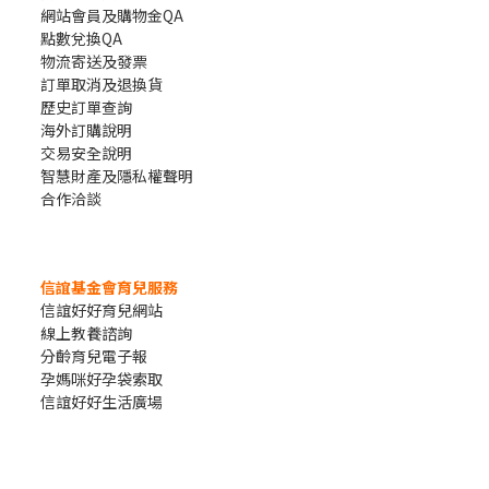
網站會員及購物金QA
點數兌換QA
物流寄送及發票
訂單取消及退換貨
歷史訂單查詢
海外訂購說明
交易安全說明
智慧財產及隱私權聲明
合作洽談
信誼基金會育兒服務
信誼好好育兒網站
線上教養諮詢
分齡育兒電子報
孕媽咪好孕袋索取
信誼好好生活廣場