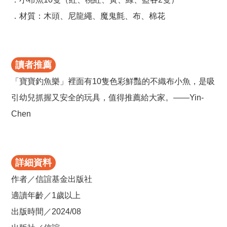
．材質：木頭、尼龍繩、魔鬼氈、布、棉花
讀者推薦
「寶寶釣魚樂」裡面有10隻色彩鮮豔的不織布小魚，是吸
引幼兒抓握又安全的玩具，值得推薦給大家。——Yin-
Chen
詳細資料
作者／信誼基金出版社
適讀年齡／1歲以上
出版時間／2024/08