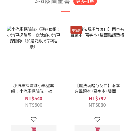
更多推薦
3-8歲圖畫書
學注音
小汽車探險隊小車迷套
【魔法玩唱ㄅㄆㄇ】兩本
組：小汽車探險隊．夜晚
有聲讀本+寫字本+雙面點
的小汽車探險隊（加贈7張
讀墊板
NT$540
NT$792
小汽車貼紙）
NT$600
NT$880