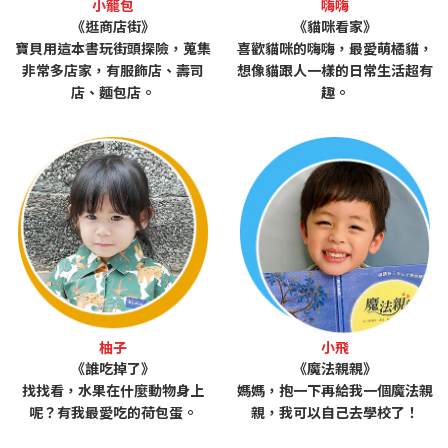
小籠包
嗨嗨
《逛商店街》
《貓咪看家》
寶貝用這本書玩街頭探險，蒐集
喜歡貓咪的嗨嗨，最愛萌橘貓，
非常多店家，有服飾店、壽司
想像貓跟人一樣的日常生活超有
店、麵包店。
趣。
柚子
小飛
《誰吃掉了》
《魔法親親》
找找看，水果在什麼動物身上
媽媽，抱一下再給我一個魔法親
呢？有我最愛吃的荷包蛋。
親，我可以自己去學校了！