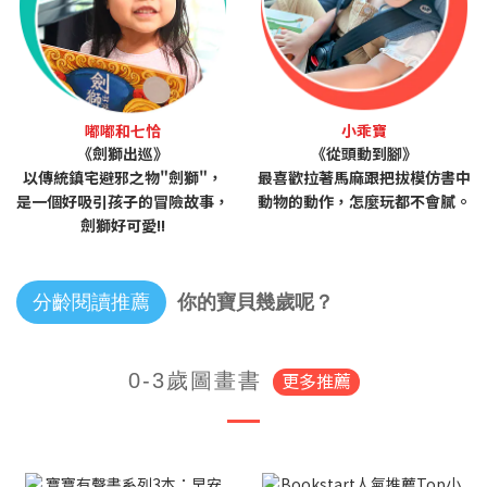
嘟嘟和七恰
小乖寶
《劍獅出巡》
《從頭動到腳》
以傳統鎮宅避邪之物"劍獅"，
最喜歡拉著馬麻跟把拔模仿書中
是一個好吸引孩子的冒險故事，
動物的動作，怎麼玩都不會膩。
劍獅好可愛!!
分齡閱讀推薦
你的寶貝幾歲呢？
更多推薦
0-3歲圖畫書