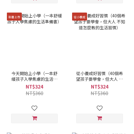
新書上市
從小養成
今天開始上小學（一本舒
從小養成好習慣（40個希
緩孩子入學焦慮的生活準
望孩子要學會，但大人 不
備書）
知道怎麼教的生活習慣）
NT$324
NT$324
NT$360
NT$360