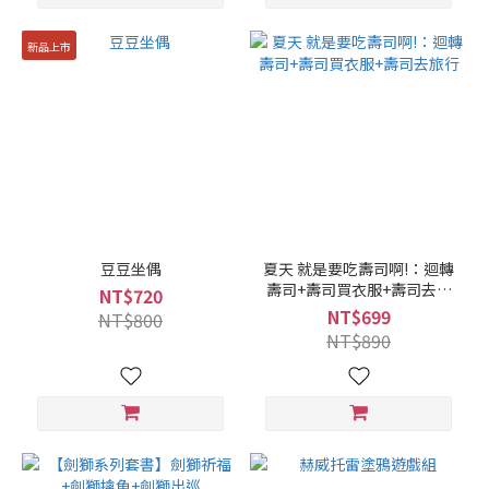
新品上市
豆豆坐偶
夏天 就是要吃壽司啊!：迴轉
壽司+壽司買衣服+壽司去旅
NT$720
行
NT$699
NT$800
NT$890