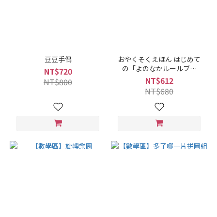
豆豆手偶
おやくそくえほん はじめて
の「よのなかルールブッ
NT$720
ク」 あんしんえほん はじめ
NT$612
NT$800
ての「よのなかルールブッ
NT$680
ク」