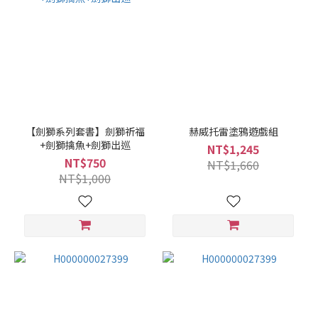
【劍獅系列套書】劍獅祈福
赫威托雷塗鴉遊戲組
+劍獅擒魚+劍獅出巡
NT$1,245
NT$750
NT$1,660
NT$1,000