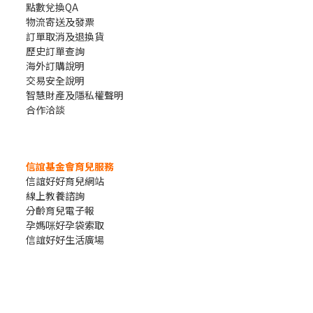
點數兌換QA
物流寄送及發票
訂單取消及退換貨
歷史訂單查詢
海外訂購說明
交易安全說明
智慧財產及隱私權聲明
合作洽談
信誼基金會育兒服務
信誼好好育兒網站
線上教養諮詢
分齡育兒電子報
孕媽咪好孕袋索取
信誼好好生活廣場