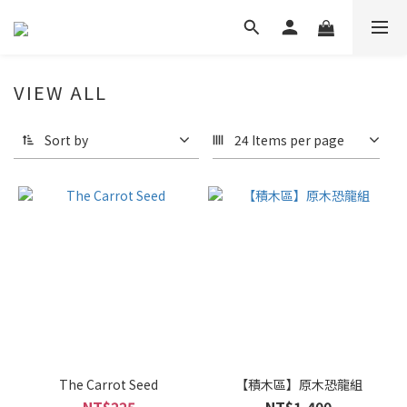
VIEW ALL
Sort by
24 Items per page
The Carrot Seed
【積木區】原木恐龍組