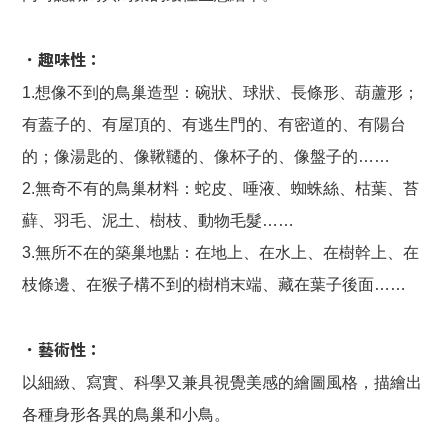
．趣味性：
1.想像不到的鳥巢造型：碗狀、球狀、長條形、葫蘆形；
有蓋子的、有屋頂的、有逃生門的、有密道的、有陽台
的；像湯匙的、像鞦韆的、像杯子的、像盤子的……
2.無奇不有的鳥巢材料：蛇皮、唾液、蜘蛛絲、枯葉、苔
蘚、羽毛、泥土、樹枝、動物毛髮……
3.無所不在的築巢地點：在地上、在水上、在樹幹上、在
枝條邊、在猴子構不到的樹梢末端、藏在葉子後面……
．藝術性：
以細緻、寫實、科學又兼具視覺美感的繪圖風格，描繪出
各種身形各異的鳥巢和小鳥。