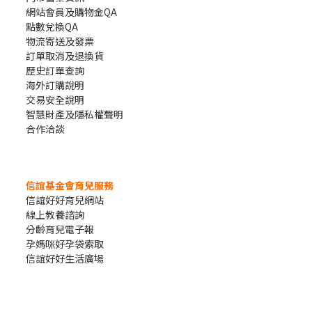
網站會員及購物金QA
點數兌換QA
物流寄送及發票
訂單取消及退換貨
歷史訂單查詢
海外訂購說明
交易安全說明
智慧財產及隱私權聲明
合作洽談
信誼基金會育兒服務
信誼好好育兒網站
線上教養諮詢
分齡育兒電子報
孕媽咪好孕袋索取
信誼好好生活廣場