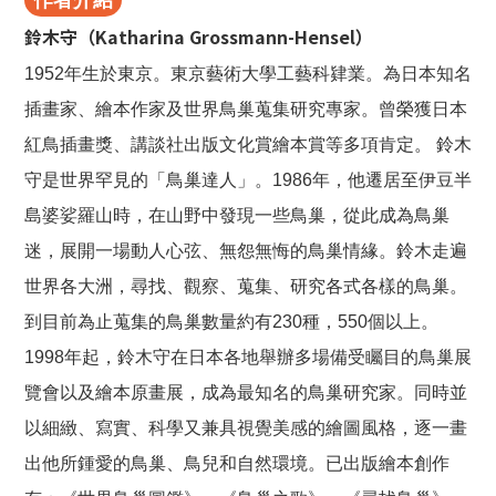
作者介紹
鈴木守（Katharina Grossmann-Hensel）
1952年生於東京。東京藝術大學工藝科肄業。為日本知名
插畫家、繪本作家及世界鳥巢蒐集研究專家。曾榮獲日本
紅鳥插畫獎、講談社出版文化賞繪本賞等多項肯定。 鈴木
守是世界罕見的「鳥巢達人」。1986年，他遷居至伊豆半
島婆娑羅山時，在山野中發現一些鳥巢，從此成為鳥巢
迷，展開一場動人心弦、無怨無悔的鳥巢情緣。鈴木走遍
世界各大洲，尋找、觀察、蒐集、研究各式各樣的鳥巢。
到目前為止蒐集的鳥巢數量約有230種，550個以上。
1998年起，鈴木守在日本各地舉辦多場備受矚目的鳥巢展
覽會以及繪本原畫展，成為最知名的鳥巢研究家。同時並
以細緻、寫實、科學又兼具視覺美感的繪圖風格，逐一畫
出他所鍾愛的鳥巢、鳥兒和自然環境。已出版繪本創作