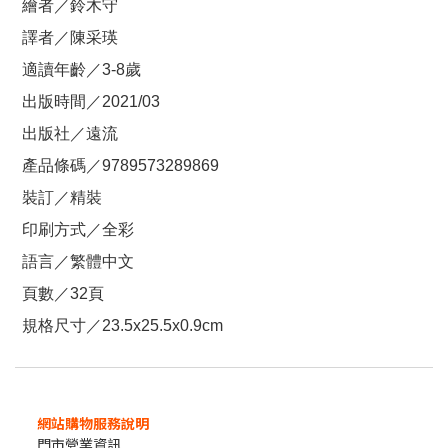
繪者／鈴木守
譯者／陳采瑛
適讀年齡／3-8歲
出版時間／2021/03
出版社／遠流
產品條碼／9789573289869
裝訂／精裝
印刷方式／全彩
語言／繁體中文
頁數／32頁
規格尺寸／23.5x25.5x0.9cm
網站購物服務說明
門市營業資訊