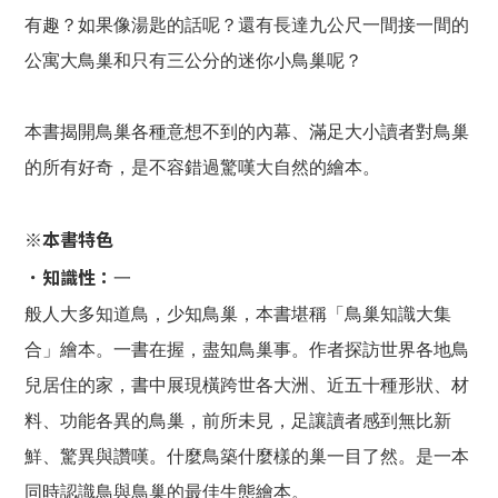
有趣？如果像湯匙的話呢？還有長達九公尺一間接一間的
公寓大鳥巢和只有三公分的迷你小鳥巢呢？
本書揭開鳥巢各種意想不到的內幕、滿足大小讀者對鳥巢
的所有好奇，是不容錯過驚嘆大自然的繪本。
※本書特色
．知識性：
一
般人大多知道鳥，少知鳥巢，本書堪稱「鳥巢知識大集
合」繪本。一書在握，盡知鳥巢事。作者探訪世界各地鳥
兒居住的家，書中展現橫跨世各大洲、近五十種形狀、材
料、功能各異的鳥巢，前所未見，足讓讀者感到無比新
鮮、驚異與讚嘆。什麼鳥築什麼樣的巢一目了然。是一本
同時認識鳥與鳥巢的最佳生態繪本。