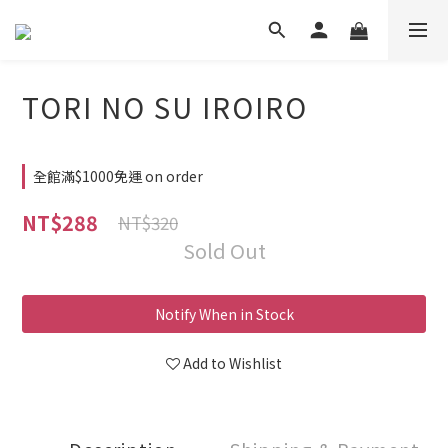
TORI NO SU IROIRO
全館滿$1000免運 on order
NT$288
NT$320
Sold Out
Notify When in Stock
Add to Wishlist