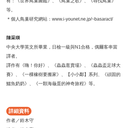
有：《世界鳥巢圖鑑》、《鳥巢之歌》、《尋找鳥巢》
等。
＊個人鳥巢研究網站：www.i-younet.ne.jp/~basaract/
陳采瑛
中央大學英文所畢業，日檢一級與N1合格，偶爾客串當
譯者。
譯作有《嗨！你好》、《蟲蟲逛賣場》、《蟲蟲盃足球大
賽》、《一棵橡樹要搬家》、【小小鄰】系列、《頑固的
鱷魚奶奶》、《一顆海龜蛋的神奇旅程》等。
詳細資料
作者／鈴木守