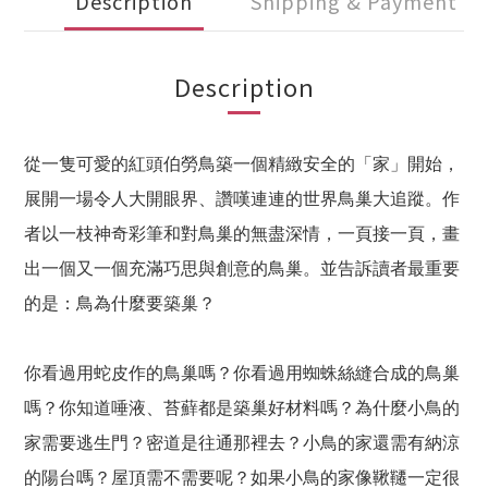
Description
Shipping & Payment
Description
從一隻可愛的紅頭伯勞鳥築一個精緻安全的「家」開始，
展開一場令人大開眼界、讚嘆連連的世界鳥巢大追蹤。作
者以一枝神奇彩筆和對鳥巢的無盡深情，一頁接一頁，畫
出一個又一個充滿巧思與創意的鳥巢。並告訴讀者最重要
的是：鳥為什麼要築巢？
你看過用蛇皮作的鳥巢嗎？你看過用蜘蛛絲縫合成的鳥巢
嗎？你知道唾液、苔蘚都是築巢好材料嗎？為什麼小鳥的
家需要逃生門？密道是往通那裡去？小鳥的家還需有納涼
的陽台嗎？屋頂需不需要呢？如果小鳥的家像鞦韆一定很