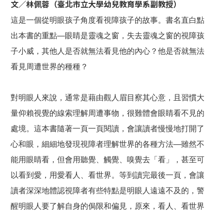
文／林佩蓉（臺北市立大學幼兒教育學系副教授）
這是一個從明眼孩子角度看視障孩子的故事。書名直白點
出本書的重點—眼睛是靈魂之窗，失去靈魂之窗的視障孩
子小威，其他人是否就無法看見他的內心？他是否就無法
看見周遭世界的種種？
對明眼人來說，通常是藉由觀人眉目察其心意，且習慣大
量仰賴視覺的線索理解周遭事物，很難體會眼睛看不見的
處境。這本書隨著一頁一頁閱讀，會讓讀者慢慢地打開了
心和眼，細細地發現視障者理解世界的各種方法—雖然不
能用眼睛看，但會用聽覺、觸覺、嗅覺去「看」，甚至可
以看到愛，用愛看人、看世界。等到讀完最後一頁，會讓
讀者深深地體認視障者有些特點是明眼人遠遠不及的，警
醒明眼人要了解自身的侷限和偏見，原來，看人、看世界