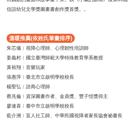
信誼幼兒文學獎圖畫書創作獎首獎。。
溫暖推薦(依姓氏筆畫排序)
朱芯儀︱視障心理師、心理韌性培訓師
姜義村︱國立臺灣師範大學特殊教育學系教授
黃裕翔︱音樂玩家
張惠萍︱臺北市立啟明學校校長
楊聖弘︱諮商心理師
蔡兆倫︱資深圖畫作者、金鼎獎、豐子愷獎得主
廖連喜︱臺中市立啟明學校校長
藍介洲︱盲人社工師、中華民國視障者家長協會祕書長