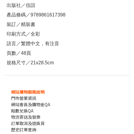
出版社／信誼
產品條碼／9789861617398
裝訂／精裝書
印刷方式／全彩
語言／繁體中文，有注音
頁數／48頁
規格尺寸／21x28.5cm
網站購物服務說明
門市營業資訊
網站會員及購物金QA
點數兌換QA
物流寄送及發票
訂單取消及退換貨
歷史訂單查詢