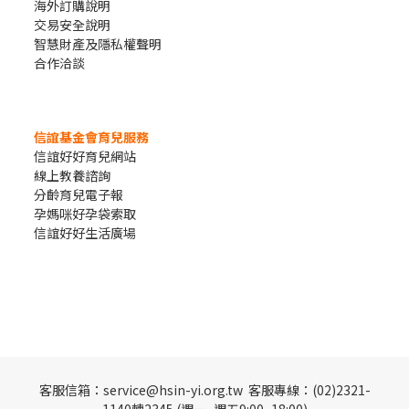
海外訂購說明
交易安全說明
智慧財產及隱私權聲明
合作洽談
信誼基金會育兒服務
信誼好好育兒網站
線上教養諮詢
分齡育兒電子報
孕媽咪好孕袋索取
信誼好好生活廣場
客服信箱：service@hsin-yi.org.tw 客服專線：(02)2321-