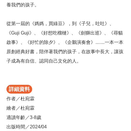
養我們的孩子。
從第一屆的《媽媽，買綠豆》，到《子兒，吐吐》、
《Guji Guji》、《好想吃榴槤》、《劍獅出巡》、《尋貓
啟事》、《好忙的除夕》、《企鵝演奏會》……一本一本
原創經典好書，陪伴著我們的孩子，在故事中長大，讓孩
子成為有自信、認同自己文化的人。
詳細資料
作者／杜宛霖
繪者／杜宛霖
適讀年齡／3-8歲
出版時間／2024/04