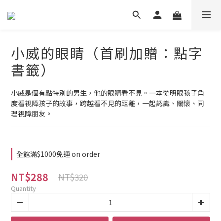
小威的眼睛（首刷加贈：點字
書籤）
小威是個有點特別的男生，他的眼睛看不見。一本從明眼孩子角
度看視障孩子的故事，跨越看不見的距離，一起認識、關懷、同
理視障朋友。
全館滿$1000免運 on order
NT$288
NT$320
Quantity