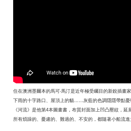
住在澳洲墨爾本的馬可‧馬汀是近年極受矚目的新銳插畫家，作品
下雨的十字路口、屋頂上的貓……灰藍的色調隱隱帶點憂
《河流》是他第4本圖畫書，布質封面加上凹凸壓紋，延
所有煩躁的、憂慮的、難過的、不安的，都隨著小船流進