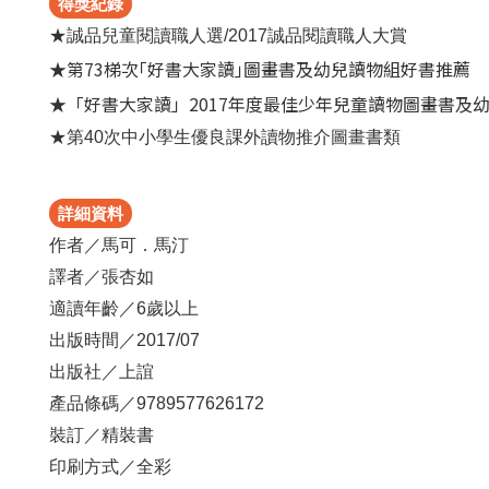
得獎紀錄
★誠品兒童閱讀職人選/2017誠品閱讀職人大賞
★第73梯次｢好書大家讀｣圖畫書及幼兒讀物組好書推薦
★「好書大家讀」2017年度最佳少年兒童讀物圖畫書及
★第40次中小學生優良課外讀物推介圖畫書類
詳細資料
作者／馬可．馬汀
譯者／張杏如
適讀年齡／6歲以上
出版時間／2017/07
出版社／上誼
產品條碼／9789577626172
裝訂／精裝書
印刷方式／全彩