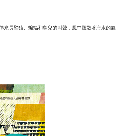
傳來長臂猿、蝙蝠和鳥兒的叫聲，風中飄散著海水的氣