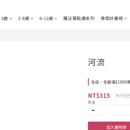
-3歲
3-8歲
6-12歲
魔法筆點讀系列
得獎好書榜
河流
全店，全館滿$1000
NT$315
NT$3
數量
加入購物車