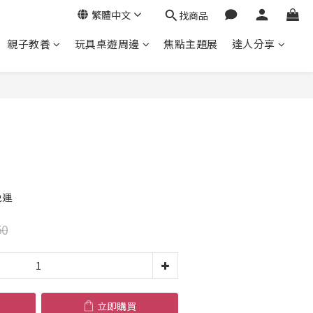
繁體中文
找商品
親子教養
玩具桌遊周邊
焦點主題展
達人分享
立即購買
免運
50
立即購買