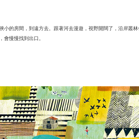
狹小的房間，到遠方去。跟著河去漫遊，視野開闊了，沿岸叢林
，會慢慢找到出口。