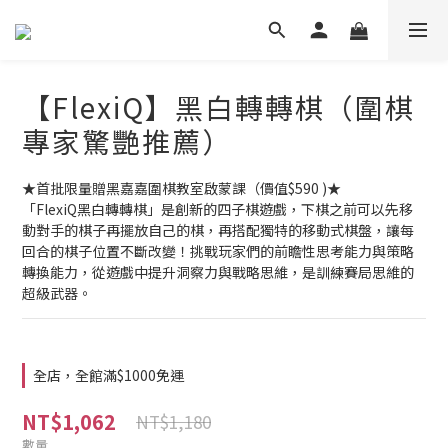
【FlexiQ】黑白轉轉棋（圍棋
專家驚艷推薦）
★首批限量贈黑嘉嘉圍棋教室啟蒙課（價值$590 )★
「FlexiQ黑白轉轉棋」是創新的四子棋遊戲，下棋之前可以先移
動對手的棋子再擺放自己的棋，再搭配獨特的移動式棋盤，讓每
回合的棋子位置不斷改變！挑戰玩家們的前瞻性思考能力與策略
轉換能力，從遊戲中提升洞察力與戰略思維，是訓練賽局思維的
超級武器。
全店，全館滿$1000免運
NT$1,062
NT$1,180
數量