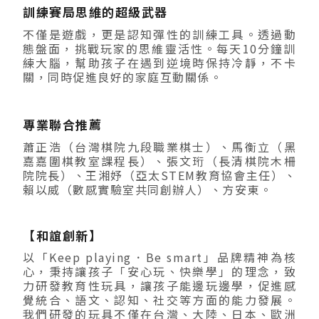
訓練賽局思維的超級武器
不僅是遊戲，更是認知彈性的訓練工具。透過動
態盤面，挑戰玩家的思維靈活性。每天10分鐘訓
練大腦，幫助孩子在遇到逆境時保持冷靜，不卡
關，同時促進良好的家庭互動關係。
專業聯合推薦
蕭正浩（台灣棋院九段職業棋士）、馬衡立（黑
嘉嘉圍棋教室課程長）、張文珩（長清棋院木柵
院院長）、王湘妤（亞太STEM教育協會主任）、
賴以威（數感實驗室共同創辦人）、方安東。
【和誼創新】
以「Keep playing．Be smart」品牌精神為核
心，秉持讓孩子「安心玩、快樂學」的理念，致
力研發教育性玩具，讓孩子能邊玩邊學，促進感
覺統合、語文、認知、社交等方面的能力發展。
我們研發的玩具不僅在台灣、大陸、日本、歐洲