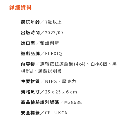
詳細資料
適玩年齡／
7歲以上
出版時間／
2023/07
進口商／
和誼創新
遊戲品牌／
FLEXIQ
內容物／
旋轉按鈕遊戲盤(4x4)、白棋8個、黑
棋8個、遊戲說明書
主要材質／
NIPS、壓克力
規格尺寸／
25 x 25 x 6 cm
商品檢驗識別號碼／
M38638
安全標籤／
CE, UKCA