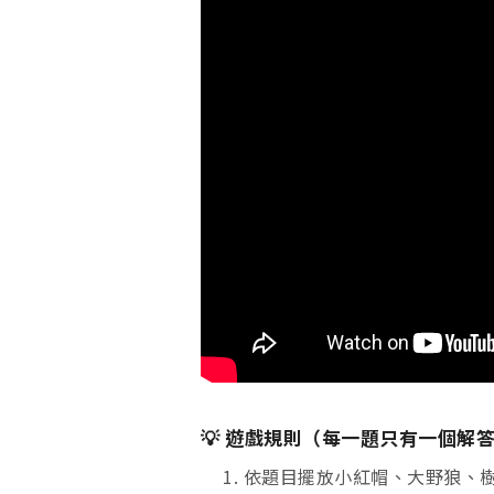
💡 遊戲規則（每一題只有一個解
1. 依題目擺放小紅帽、大野狼、