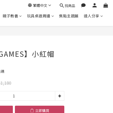
繁體中文
找商品
親子教養
玩具桌遊周邊
焦點主題展
達人分享
立即購買
 GAMES】小紅帽
免運
1,180
立即購買