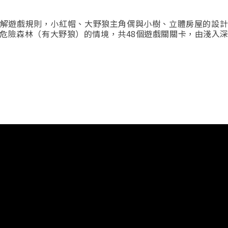
解遊戲規則，小紅帽、大野狼主角偶與小樹、立體房屋的設
危險森林（有大野狼）的情境，共48個遊戲關關卡，由淺入