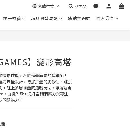
繁體中文
找商品
親子教養
玩具桌遊周邊
焦點主題展
達人分享
立即購買
 GAMES】變形高塔
的高塔城堡，看誰是最厲害的建築師！
連方城堡設計，增加拼疊的挑戰性。跳脫
制，往上多層堆疊的遊戲玩法，讓解題更
關卡，由淺入深，提升空間洞察力與專注
決問題能力。
免運