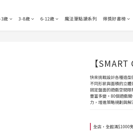
-3歲
3-8歲
6-12歲
魔法筆點讀系列
得獎好書榜
【SMART
快來挑戰設計各種造型
不同形狀與面積的立體
固定盤面的遊戲空間限
豐富多變。80個遊戲
力，增進策略規劃與解
全店，全館滿$1000