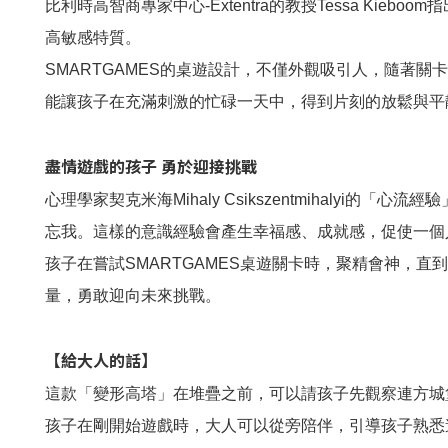
比利時高智商專家中心-Extentra的教授Tessa 
高敏感特質。
SMARTGAMES的桌遊設計，不僅外觀吸引人，隨著
能讓孩子在充滿刺激的忙碌一天中，得到片刻的放鬆與平靜
盡情遊戲的孩子 勇於迎接挑戰
心理學家契克米海Mihaly Csikszentmihal
忘我。這樣的意識經驗會產生幸福感、成就感，促使一個
孩子在嘗試SMARTGAMES桌遊關卡時，聚精會神，
量，勇敢迎向未來挑戰。
【給大人的話】
這款「變形高塔」在堆疊之前，可以請孩子先觀察連方城
孩子在剛開始遊戲時，大人可以從旁陪伴，引導孩子熟悉