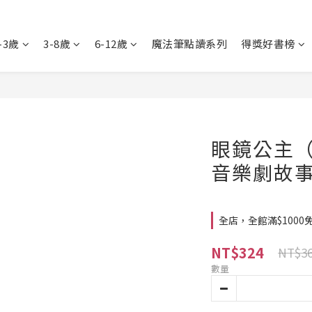
-3歲
3-8歲
6-12歲
魔法筆點讀系列
得獎好書榜
眼鏡公主（
音樂劇故
全店，全館滿$1000
NT$324
NT$3
數量