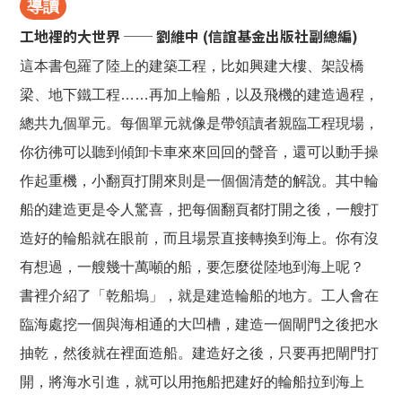
導讀
工地裡的大世界 ── 劉維中 (信誼基金出版社副總編)
這本書包羅了陸上的建築工程，比如興建大樓、架設橋
梁、地下鐵工程……再加上輪船，以及飛機的建造過程，
總共九個單元。每個單元就像是帶領讀者親臨工程現場，
你彷彿可以聽到傾卸卡車來來回回的聲音，還可以動手操
作起重機，小翻頁打開來則是一個個清楚的解說。其中輪
船的建造更是令人驚喜，把每個翻頁都打開之後，一艘打
造好的輪船就在眼前，而且場景直接轉換到海上。你有沒
有想過，一艘幾十萬噸的船，要怎麼從陸地到海上呢？
書裡介紹了「乾船塢」，就是建造輪船的地方。工人會在
臨海處挖一個與海相通的大凹槽，建造一個閘門之後把水
抽乾，然後就在裡面造船。建造好之後，只要再把閘門打
開，將海水引進，就可以用拖船把建好的輪船拉到海上