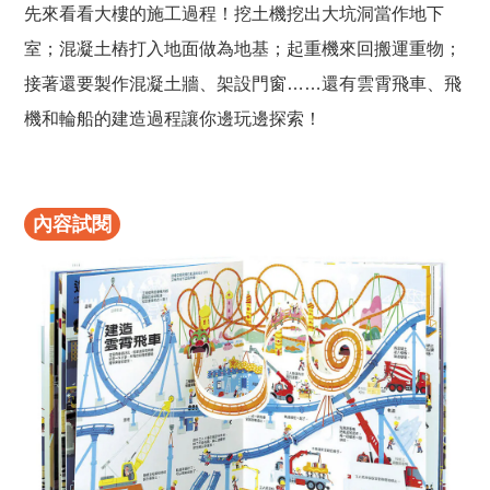
先來看看大樓的施工過程！挖土機挖出大坑洞當作地下
室；混凝土樁打入地面做為地基；起重機來回搬運重物；
接著還要製作混凝土牆、架設門窗……還有雲霄飛車、飛
機和輪船的建造過程讓你邊玩邊探索！
內容試閱