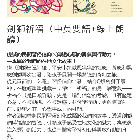
劍獅祈福（中英雙語+線上朗
讀）
虔誠的民間習俗信仰╳傳遞心願的勇氣與行動力，
一本屬於我們的在地文化故事！
繼《劍獅出巡》後，平安小鎮威風凜凜的紅臉、黃臉和黑
臉劍獅再次出發，陪孩子展開一場驚險的奇幻之旅。
從元宵節的「乞龜」習俗信仰出發，結合Q版劍獅守護
神，在歷經重重挑戰中，帶出「祈福」的另一層意義——
祈福不只是口頭許願，更是一場對信念的考驗。唯有堅定
心意，不被動搖、不被迷惑，並付諸行動，勇敢踏實向
前，願望才有「心想事成」的可能。
作者劉如桂將民間習俗幻化成屬於我們的故事，透過劍獅
們與福龜的冒險，引領孩子感受在地文化的魅力，為想像
注入豐沛的活力，也從中體會堅持初心與勇敢行動的真
義。