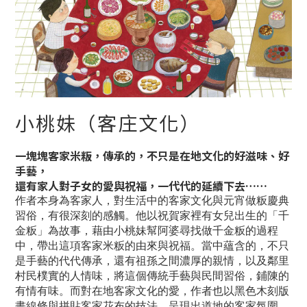
小桃妹（客庄文化）
一塊塊客家米粄，傳承的，不只是在地文化的好滋味、好
手藝，
還有家人對子女的愛與祝福，一代代的延續下去……
作者本身為客家人，對生活中的客家文化與元宵做粄慶典
習俗，有很深刻的感觸。他以祝賀家裡有女兒出生的「千
金粄」為故事，藉由小桃妹幫阿婆尋找做千金粄的過程
中，帶出這項客家米粄的由來與祝福。當中蘊含的，不只
是手藝的代代傳承，還有祖孫之間濃厚的親情，以及鄰里
村民樸實的人情味，將這個傳統手藝與民間習俗，鋪陳的
有情有味。而對在地客家文化的愛，作者也以黑色木刻版
畫線條與拼貼客家花布的技法，呈現出道地的客家氛圍，