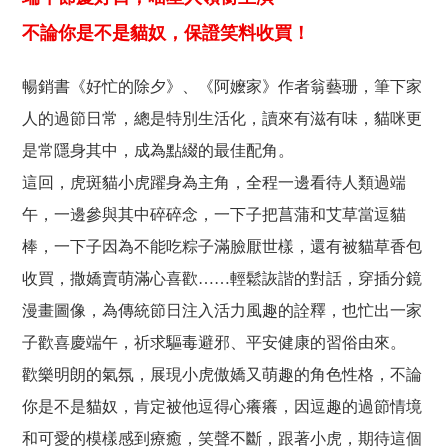
不論你是不是貓奴，保證笑料收買！
暢銷書《好忙的除夕》、《阿嬤家》作者翁藝珊，筆下家
人的過節日常，總是特別生活化，讀來有滋有味，貓咪更
是常隱身其中，成為點綴的最佳配角。
這回，虎斑貓小虎躍身為主角，全程一邊看待人類過端
午，一邊參與其中碎碎念，一下子把菖蒲和艾草當逗貓
棒，一下子因為不能吃粽子滿臉厭世樣，還有被貓草香包
收買，撒嬌賣萌滿心喜歡……輕鬆詼諧的對話，穿插分鏡
漫畫圖像，為傳統節日注入活力風趣的詮釋，也忙出一家
子歡喜慶端午，祈求驅毒避邪、平安健康的習俗由來。
歡樂明朗的氣氛，展現小虎傲嬌又萌趣的角色性格，不論
你是不是貓奴，肯定被他逗得心癢癢，因逗趣的過節情境
和可愛的模樣感到療癒，笑聲不斷，跟著小虎，期待這個