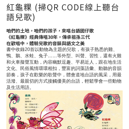
紅龜粿 (掃QR CODE線上聽台
語兒歌)
咱們的土地，咱們的孩子，來唱台語囡仔歌
《紅龜粿》經典傳唱30年，傳承祖孫三代
在歡唱中，體驗兒歌的音韻與語文之美
書中收錄20首以動物為主題的兒歌，有孩子熟悉的雞、
鴨、鵝、水蛙、兔子……等外型、叫聲、習性，還有火雞
和火車擬聲互動，內容幽默逗趣、平易近人，跟在地生活
文化、民俗風情環環相扣，豐富的詞藻語彙、動聽的音韻
節奏，孩子在歡樂的歌聲中，體會道地台語的風采，用最
活潑、最親切的方式接觸優美的台語，輕鬆學會一些動物
及生活用語。