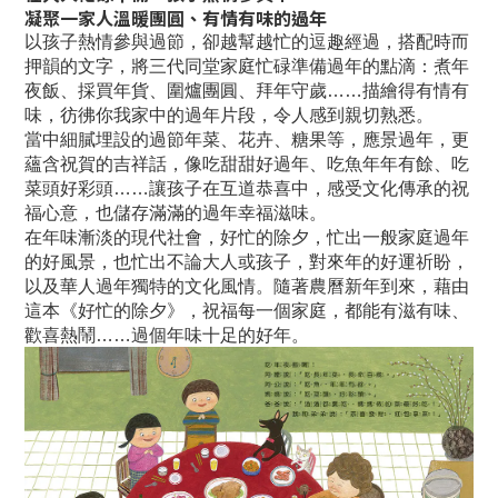
凝聚一家人溫暖團圓、有情有味的過年
以孩子熱情參與過節，卻越幫越忙的逗趣經過，搭配時而
押韻的文字，將三代同堂家庭忙碌準備過年的點滴：煮年
夜飯、採買年貨、圍爐團圓、拜年守歲……描繪得有情有
味，彷彿你我家中的過年片段，令人感到親切熟悉。
當中細膩埋設的過節年菜、花卉、糖果等，應景過年，更
蘊含祝賀的吉祥話，像吃甜甜好過年、吃魚年年有餘、吃
菜頭好彩頭……讓孩子在互道恭喜中，感受文化傳承的祝
福心意，也儲存滿滿的過年幸福滋味。
在年味漸淡的現代社會，好忙的除夕，忙出一般家庭過年
的好風景，也忙出不論大人或孩子，對來年的好運祈盼，
以及華人過年獨特的文化風情。隨著農曆新年到來，藉由
這本《好忙的除夕》，祝福每一個家庭，都能有滋有味、
歡喜熱鬧……過個年味十足的好年。