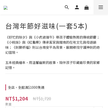
台灣年節好滋味(一套5本)
《好忙的除夕》與《小虎過端午》帶孩子體驗熱鬧的傳統節慶；
《小桃妹》與《紅龜粿》傳承客家與閩南的在地文化與母語韻
味；《劍獅祈福》則以台南安平為背景，展開尋找守護神劍的奇
幻冒險。
五本經典繪本，用溫馨幽默的故事，陪伴孩子珍藏最珍貴的家鄉
記憶。
全店，全館滿$1000免運
NT$1,204
NT$1,720
數量