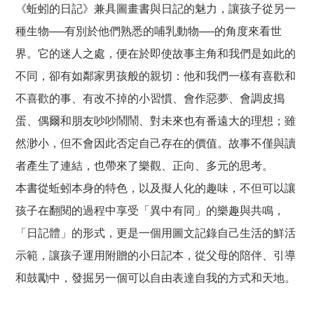
《蚯蚓的日記》兼具圖畫書與日記的魅力，讓孩子從另一
種生物──有別於他們熟悉的哺乳動物──的角度來看世
界。它的迷人之處，便在於即使故事主角和我們是如此的
不同，卻有如鄰家男孩般的親切：他和我們一樣有喜歡和
不喜歡的事、有改不掉的小習慣、會作惡夢、會調皮搗
蛋、偶爾和朋友吵吵鬧鬧、對未來也有番遠大的理想；雖
然渺小，但不會因此否定自己存在的價值。故事不僅與讀
者產生了連結，也帶來了樂觀、正向、多元的思考。
本書從蚯蚓本身的特色，以及擬人化的趣味，不但可以讓
孩子在翻閱的過程中享受「異中有同」的樂趣與共鳴，
「日記體」的形式，更是一個用圖文記錄自己生活的鮮活
示範，讓孩子運用附贈的小日記本，從父母的陪伴、引導
和鼓勵中，發掘另一個可以自由表達自我的方式和天地。