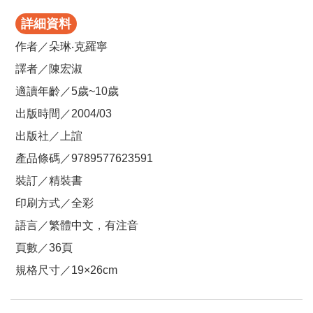
詳細資料
作者／朵琳‧克羅寧
譯者／陳宏淑
適讀年齡／5歲~10歲
出版時間／2004/03
出版社／上誼
產品條碼／9789577623591
裝訂／精裝書
印刷方式／全彩
語言／繁體中文，有注音
頁數／36頁
規格尺寸／19×26cm