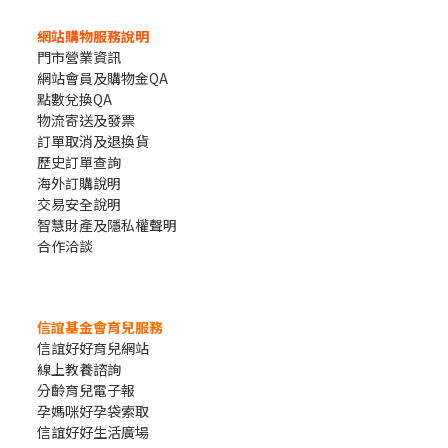
網站購物服務說明
門市營業資訊
網站會員及購物金QA
點數兌換QA
物流寄送及發票
訂單取消及退換貨
歷史訂單查詢
海外訂購說明
交易安全說明
智慧財產及隱私權聲明
合作洽談
信誼基金會育兒服務
信誼好好育兒網站
線上教養諮詢
分齡育兒電子報
孕媽咪好孕袋索取
信誼好好生活廣場