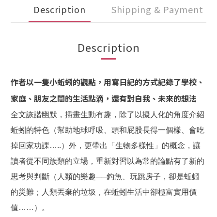
Description
Shipping & Payment
Description
作者以一隻小蚯蚓的觀點，用寫日記的方式記錄了學校、
家庭、朋友之間的生活點滴，還有對自我、未來的想法
全文詼諧幽默，插畫生動有趣，除了以擬人化的角度介紹
蚯蚓的特色（幫助地球呼吸、頭和屁股長得一個樣、會吃
掉回家功課…..）外，更帶出「生物多樣性」的概念，讓
讀者從不同族類的立場，重新對習以為常的論點有了新的
思考與判斷（人類的樂趣──釣魚、玩跳房子，卻是蚯蚓
的災難；人類丟棄的垃圾，在蚯蚓生活中卻極富實用價
值……）。