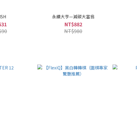
ISH
永續大亨—減碳大富翁
531
NT$882
590
NT$980