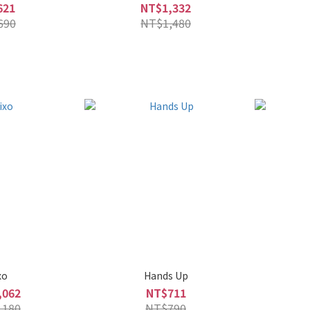
621
NT$1,332
690
NT$1,480
xo
Hands Up
,062
NT$711
,180
NT$790