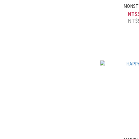
MONST
NT$
NT$