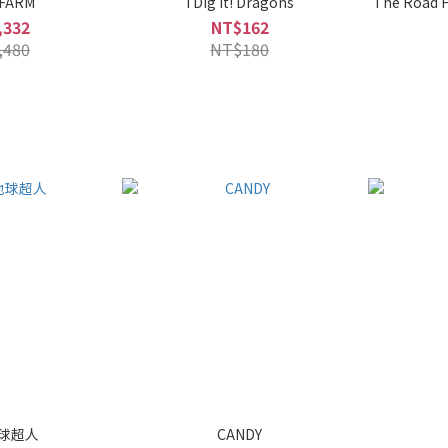
 FARM
I Dig It! Dragons
The Road H
,332
NT$162
,480
NT$180
地球超人
CANDY