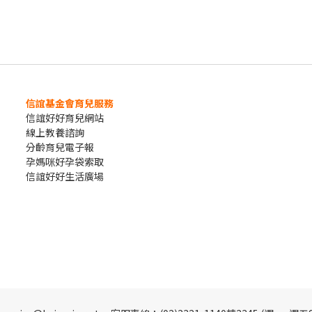
信誼基金會育兒服務
信誼好好育兒網站
線上教養諮詢
分齡育兒電子報
孕媽咪好孕袋索取
信誼好好生活廣場