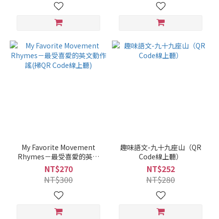
My Favorite Movement
趣味語文-九十九座山（QR
Rhymes－最受喜愛的英文
Code線上聽）
動作謠(掃QR Code線上聽)
NT$270
NT$252
NT$300
NT$280