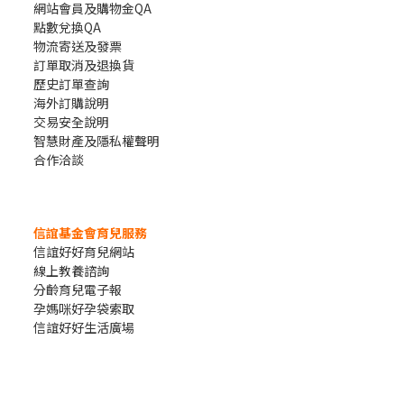
網站會員及購物金QA
點數兌換QA
物流寄送及發票
訂單取消及退換貨
歷史訂單查詢
海外訂購說明
交易安全說明
智慧財產及隱私權聲明
合作洽談
信誼基金會育兒服務
信誼好好育兒網站
線上教養諮詢
分齡育兒電子報
孕媽咪好孕袋索取
信誼好好生活廣場