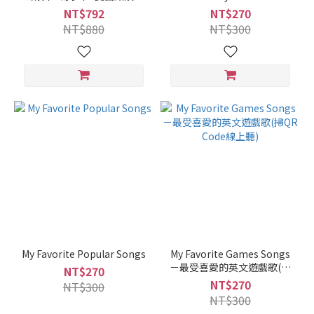
板
NT$792
NT$270
NT$880
NT$300
My Favorite Popular Songs
My Favorite Games Songs
－最受喜愛的英文遊戲歌(掃
NT$270
QR Code線上聽)
NT$270
NT$300
NT$300