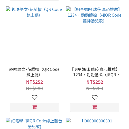
趣味語文-花貓帽（QR Code
【明星媽咪 瑞莎 真心推薦】
線上聽）
1234，動動體操（掃QR
Code聽律動兒歌）
NT$252
NT$252
NT$280
NT$280