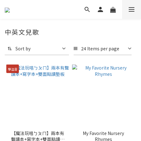
中英文兒歌
Sort by
24 Items per page
學注音
【魔法玩唱ㄅㄆㄇ】兩本有
My Favorite Nursery
聲讀本+寫字本+雙面點讀墊
Rhymes