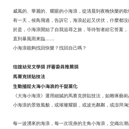
威風的、華麗的、耀眼的小海浪，從清晨到夜晚快樂的歌
有一天，候鳥飛過，告訴它，海浪起起又伏伏，什麼都沒
於是，小海浪開始了自我追尋之旅，等待智者給它答案，
直到暴風雨來臨……
小海浪能夠找回快樂？找回自己嗎？
信誼幼兒文學獎 評審委員推薦獎
馬賽克拼貼技法
生動捕捉大海小海浪的千變萬化
《大海小海浪》運用細膩的馬賽克拼貼技法，如雕琢藝術
小海浪的景致風貌，或璀璨耀眼，或波光粼粼，或澎拜洶
每一波湧來的海浪，每一次現身的主角小海浪，交織出潮