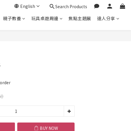
English
Search Products
親子教養
玩具桌遊周邊
焦點主題展
達人分享
BUY NOW
浪
order
60
BUY NOW