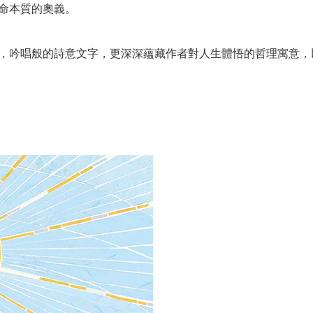
命本質的奧義。
，吟唱般的詩意文字，更深深蘊藏作者對人生體悟的哲理寓意，