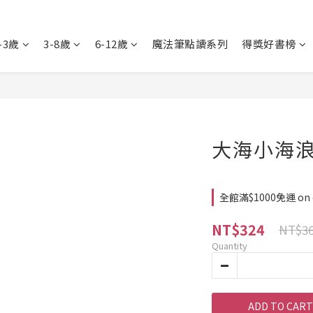
-3歲
3-8歲
6-12歲
魔法筆點讀系列
得獎好書榜
大海小海
全館滿$1000免運 on 
NT$324
NT$3
Quantity
ADD TO CART