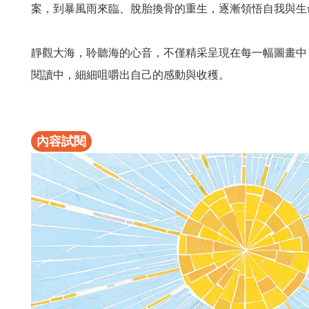
案，到暴風雨來臨、脫胎換骨的重生，逐漸領悟自我與生
靜觀大海，聆聽海的心音，不僅精采呈現在每一幅圖畫中
閱讀中，細細咀嚼出自己的感動與收穫。
內容試閱