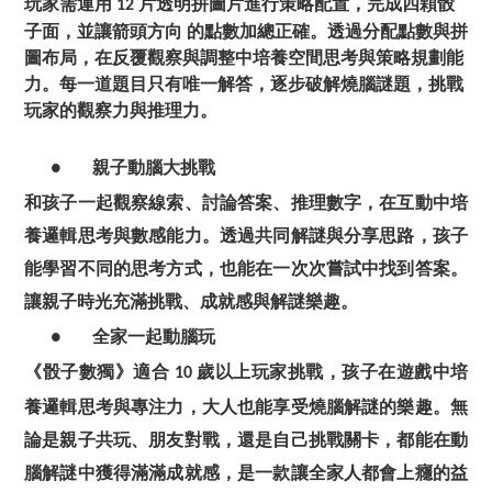
玩家需運用
片透明拼圖片進行策略配置，完成四顆骰
12
子面，並讓箭頭方向
的點數加總正確。透過分配點數與拼
圖布局，在反覆觀察與調整中培養空間思考與策略規劃能
力。每一道題目只有唯一解答，逐步破解燒腦謎題，挑戰
玩家的觀察力與推理力。
親子動腦大挑戰
●
和孩子一起觀察線索、討論答案、推理數字，在互動中培
養邏輯思考與數感能力。透過共同解謎與分享思路，孩子
能學習不同的思考方式，也能在一次次嘗試中找到答案。
讓親子時光充滿挑戰、成就感與解謎樂趣。
全家一起動腦玩
●
《骰子數獨》適合
歲以上玩家挑戰，孩子在遊戲中培
10
養邏輯思考與專注力，大人也能享受燒腦解謎的樂趣。無
論是親子共玩、朋友對戰，還是自己挑戰關卡，都能在動
腦解謎中獲得滿滿成就感，是一款讓全家人都會上癮的益