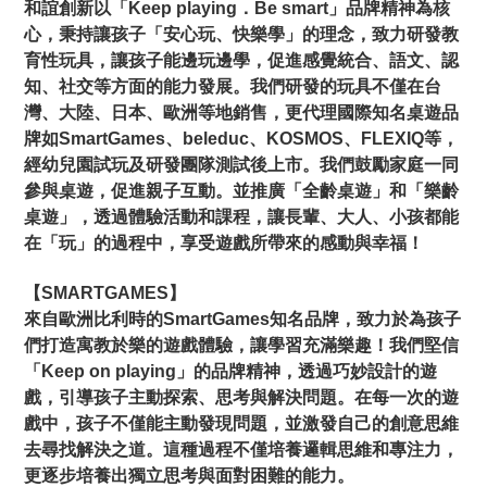
和誼創新以「Keep playing．Be smart」品牌精神為核
心，秉持讓孩子「安心玩、快樂學」的理念，致力研發教
育性玩具，讓孩子能邊玩邊學，促進感覺統合、語文、認
知、社交等方面的能力發展。我們研發的玩具不僅在台
灣、大陸、日本、歐洲等地銷售，更代理國際知名桌遊品
牌如SmartGames、beleduc、KOSMOS、FLEXIQ等，
經幼兒園試玩及研發團隊測試後上市。我們鼓勵家庭一同
參與桌遊，促進親子互動。並推廣「全齡桌遊」和「樂齡
桌遊」，透過體驗活動和課程，讓長輩、大人、小孩都能
在「玩」的過程中，享受遊戲所帶來的感動與幸福！
【SMARTGAMES】
來自歐洲比利時的SmartGames知名品牌，致力於為孩子
們打造寓教於樂的遊戲體驗，讓學習充滿樂趣！我們堅信
「Keep on playing」的品牌精神，透過巧妙設計的遊
戲，引導孩子主動探索、思考與解決問題。在每一次的遊
戲中，孩子不僅能主動發現問題，並激發自己的創意思維
去尋找解決之道。這種過程不僅培養邏輯思維和專注力，
更逐步培養出獨立思考與面對困難的能力。