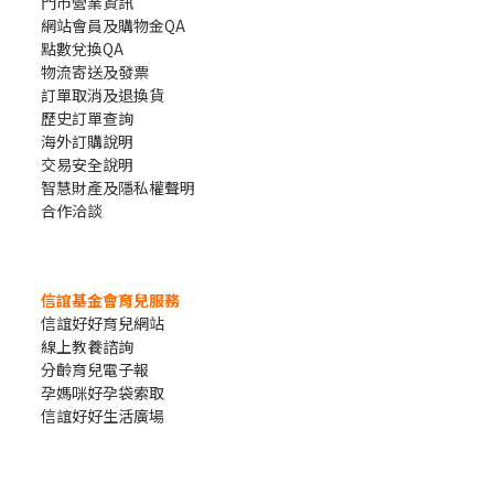
門市營業資訊
網站會員及購物金QA
點數兌換QA
物流寄送及發票
訂單取消及退換貨
歷史訂單查詢
海外訂購說明
交易安全說明
智慧財產及隱私權聲明
合作洽談
信誼基金會育兒服務
信誼好好育兒網站
線上教養諮詢
分齡育兒電子報
孕媽咪好孕袋索取
信誼好好生活廣場