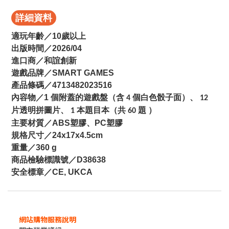
詳細資料
適玩年齡／10歲以上
出版時間／2026/04
進口商／和誼創新
遊戲品牌／SMART GAMES
產品條碼／4713482023516
內容物／1
個附蓋的遊戲盤（含
個白色骰子面）、
4
12
片透明拼圖片、
本題目本（共
題
）
1
60
主要材質／ABS塑膠、PC塑膠
規格尺寸／24x17x4.5cm
重量／360 g
商品檢驗標識號／D38638
安全標章／CE, UKCA
網站購物服務說明