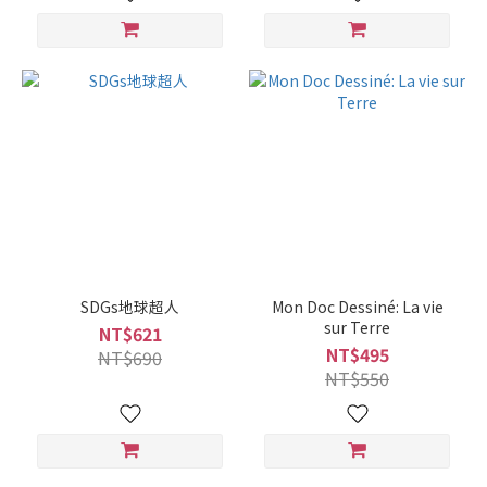
SDGs地球超人
Mon Doc Dessiné: La vie
sur Terre
NT$621
NT$495
NT$690
NT$550