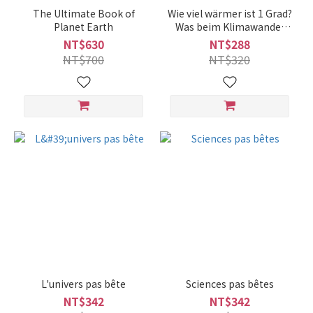
The Ultimate Book of
Wie viel wärmer ist 1 Grad?
Planet Earth
Was beim Klimawandel
passiert
NT$630
NT$288
NT$700
NT$320
L'univers pas bête
Sciences pas bêtes
NT$342
NT$342