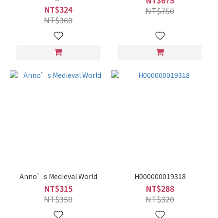
NT$675
NT$324
NT$750
NT$360
Anno’s Medieval World
H000000019318
NT$315
NT$288
NT$350
NT$320