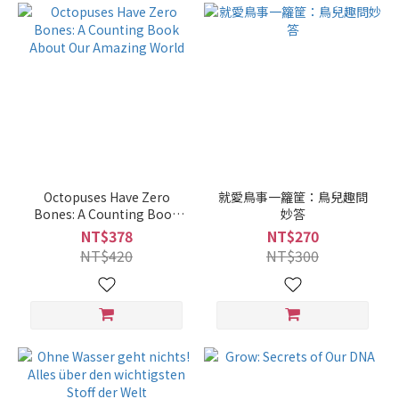
Octopuses Have Zero
就愛鳥事一籮筐：鳥兒趣問
Bones: A Counting Book
妙答
About Our Amazing World
NT$378
NT$270
NT$420
NT$300