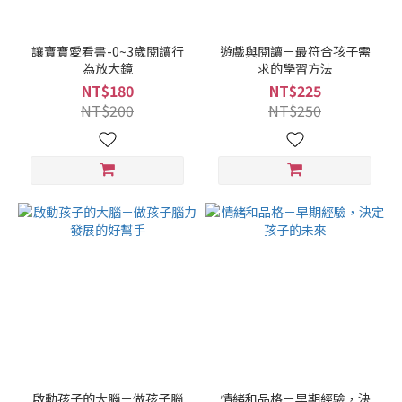
讓寶寶愛看書-0~3歲閱讀行
遊戲與閱讀－最符合孩子需
為放大鏡
求的學習方法
NT$180
NT$225
NT$200
NT$250
啟動孩子的大腦－做孩子腦
情緒和品格－早期經驗，決