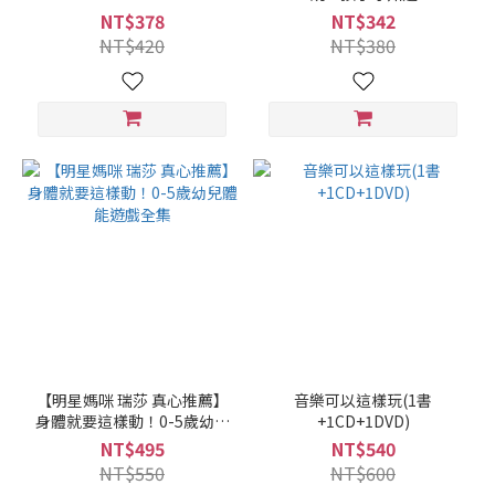
the Story of Parenthood
NT$378
NT$342
NT$420
NT$380
【明星媽咪 瑞莎 真心推薦】
音樂可以這樣玩(1書
身體就要這樣動！0-5歲幼兒
+1CD+1DVD)
體能遊戲全集
NT$495
NT$540
NT$550
NT$600