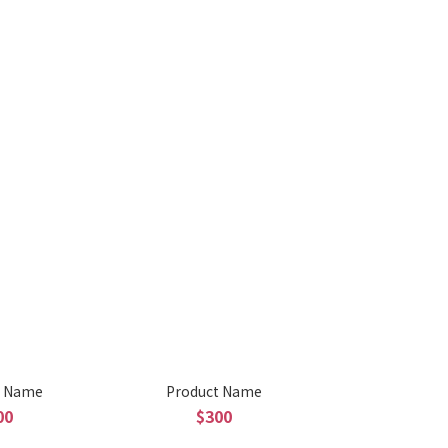
t Name
Product Name
00
$300