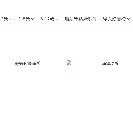
-3歲
3-8歲
6-12歲
魔法筆點讀系列
得獎好書榜