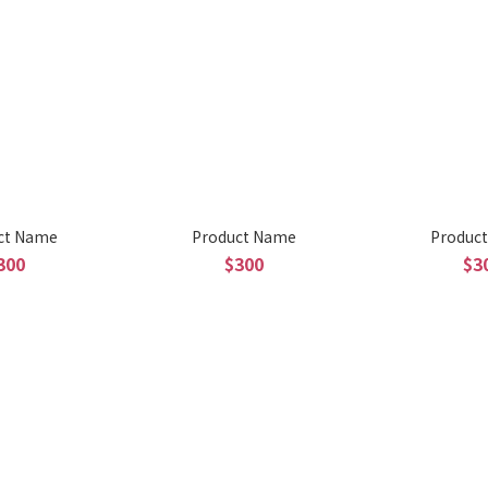
ct Name
Product Name
Produc
300
$300
$3