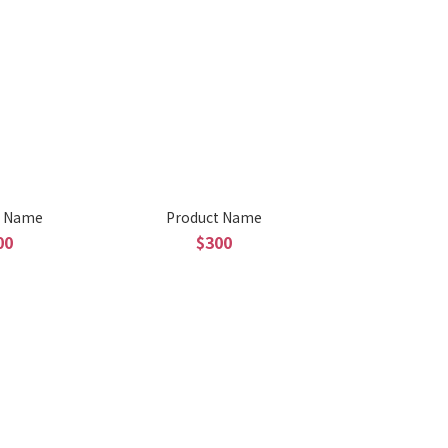
t Name
Product Name
00
$300