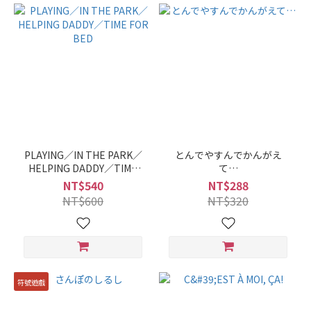
PLAYING／IN THE PARK／
とんでやすんでかんがえ
HELPING DADDY／TIME
て…
FOR BED
NT$540
NT$288
NT$600
NT$320
符號遊戲