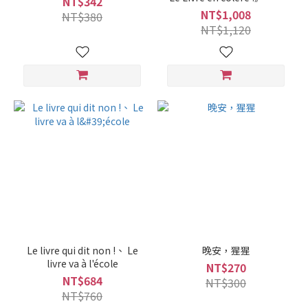
NT$342
Le livre qui a peur》、《Le
NT$1,008
NT$380
livre qui dort》
NT$1,120
Le livre qui dit non !、 Le
晚安，猩猩
livre va à l'école
NT$270
NT$684
NT$300
NT$760