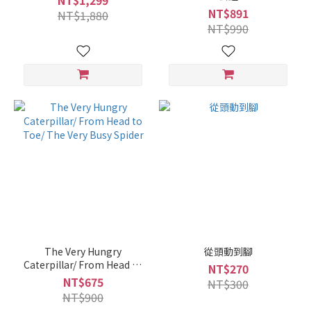
NT$1,299
NT$891
NT$1,880
NT$990
The Very Hungry
從頭動到腳
Caterpillar/ From Head to
NT$270
Toe/ The Very Busy Spider
NT$675
NT$300
NT$900