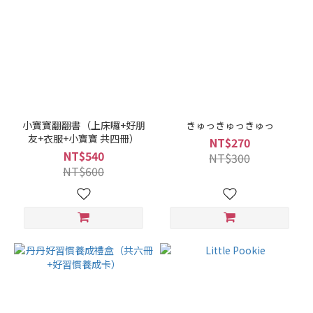
小寶寶翻翻書（上床囉+好朋
きゅっきゅっきゅっ
友+衣服+小寶寶 共四冊）
NT$270
NT$540
NT$300
NT$600