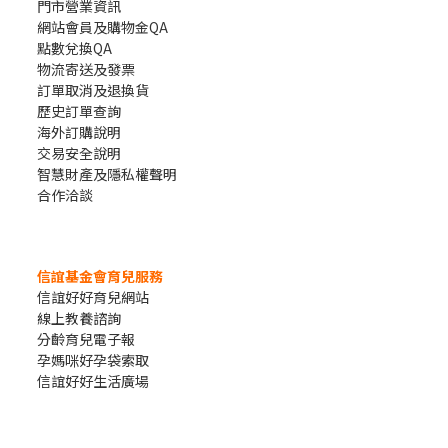
門市營業資訊
網站會員及購物金QA
點數兌換QA
物流寄送及發票
訂單取消及退換貨
歷史訂單查詢
海外訂購說明
交易安全說明
智慧財產及隱私權聲明
合作洽談
信誼基金會育兒服務
信誼好好育兒網站
線上教養諮詢
分齡育兒電子報
孕媽咪好孕袋索取
信誼好好生活廣場