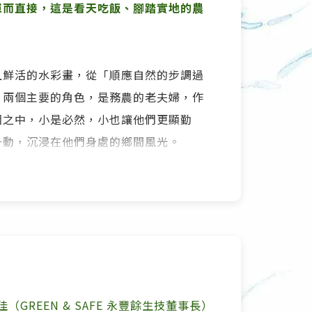
單而直接，這是看天吃飯、腳踏實地的農
。
且鮮活的水彩畫，從「順應自然的步調過
。兩個主要的角色，是務農的老夫婦，作
園之中，小是必然，小也讓他們更顯勤
一動，沉浸在他們身處的鄉間風光。
描繪農家日常的書，完全不催淚，甚至讓
、兩老相偕騎車去田裡勞動的身影，都無
看著兩老將收成的蔬果、自家醃釀的食材
方橫幅的大字，外公外婆的念想和祈願都
（GREEN & SAFE 永豐餘生技董事長）