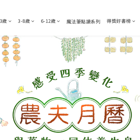
-3歲
3-8歲
6-12歲
得獎好書榜
魔法筆點讀系列