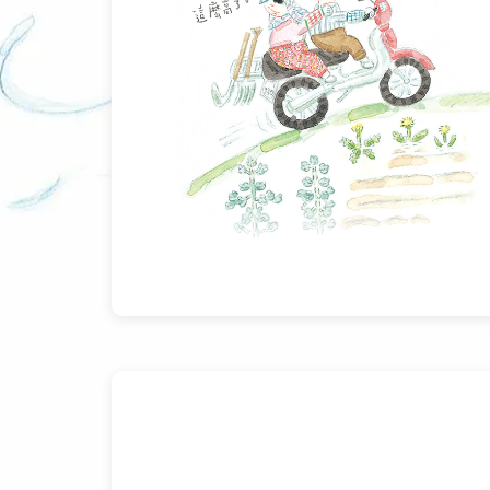
我第一次讀這本書時，只是看圖，很快就
人感到輕快且愉悅。我觀察內在的感受，
比熟悉。看著書中角色煮食，雖是韓國家
裝箱，準備寄給兒孫，我也想起以往和父
沒有料到這本書會讓我湧起這些回憶，儘