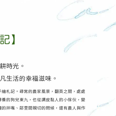
耕時光。
凡生活的幸福滋味。
手繪札記。尋常的農家風景，翻頁之間，處處
婦養的狗兒東九，也從調皮黏人的小傢伙，變
趣的拌嘴、鄰里間親切的問候，還有農人與作