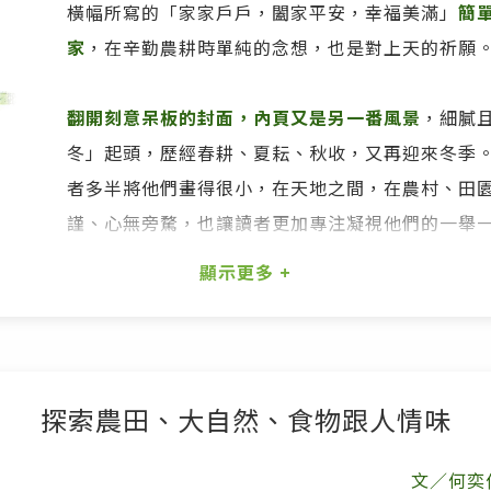
橫幅所寫的「家家戶戶，闔家平安，幸福美滿」
簡
家
，在辛勤農耕時單純的念想，也是對上天的祈願
翻開刻意呆板的封面，內頁又是另一番風景
，細膩
冬」起頭，歷經春耕、夏耘、秋收，又再迎來冬季
者多半將他們畫得很小，在天地之間，在農村、田
謹、心無旁騖，也讓讀者更加專注凝視他們的一舉
沉浸到書中，但眼窩卻猝不及防的濕熱起來
，照理說，這本
知道自己是想起一生務農的外公外婆，書中許多農具、農產
常菜，我味蕾的記憶竟傳送給我中台灣農家餐桌上的滋味；
母回鄉，返程的後車廂亦是如此豐盛。
探索農田、大自然、食物跟人情味
管情緒波動，但滿溢於心的不是悲傷，而是幸福，如封面上
文／何奕佳