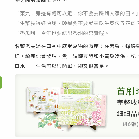
物之間的喃喃低語……
「東九，旁邊有路可以走，你不要去踩到人家的田。
「生菜長得好快啊，晚餐要不要就來吃生菜包五花肉
「香瓜啊，今年也要結出香甜的果實喔。」
跟著老夫婦在四季中感受萬物的時序；在雨聲、蟬鳴
好。讀完你會發現，煮一鍋豌豆飯和小黃瓜冷湯，配
口水──生活可以很簡單，卻又很富足。