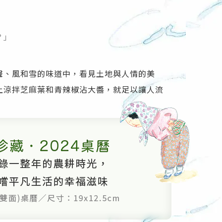
」
？」
聲、風和雪的味道中，看見土地與人情的美
上涼拌芝麻葉和青辣椒沾大醬，就足以讓人流