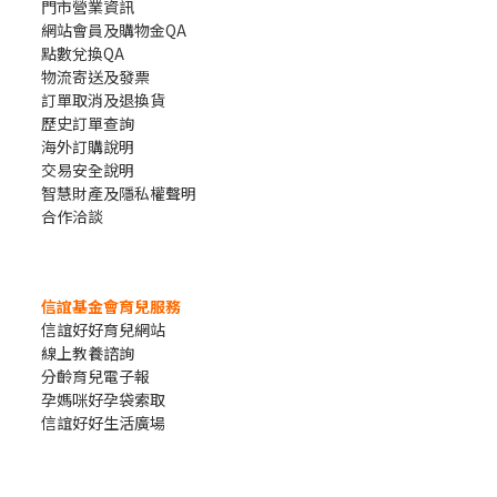
門市營業資訊
網站會員及購物金QA
點數兌換QA
物流寄送及發票
訂單取消及退換貨
歷史訂單查詢
海外訂購說明
交易安全說明
智慧財產及隱私權聲明
合作洽談
信誼基金會育兒服務
信誼好好育兒網站
線上教養諮詢
分齡育兒電子報
孕媽咪好孕袋索取
信誼好好生活廣場