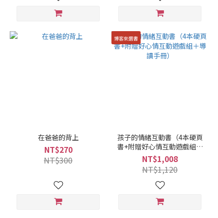
博客來選書
在爸爸的背上
孩子的情緒互動書（4本硬頁
書+附贈好心情互動遊戲組＋
NT$270
導讀手冊）
NT$1,008
NT$300
NT$1,120