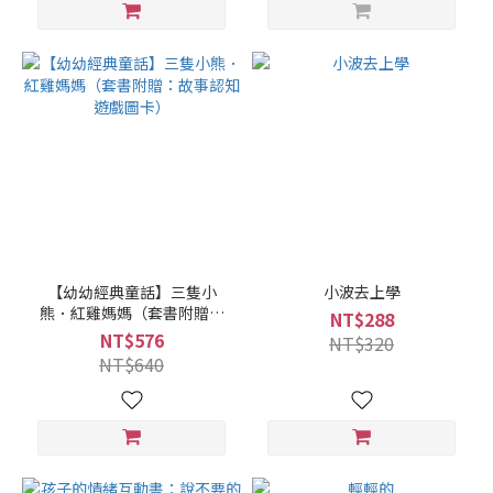
【幼幼經典童話】三隻小
小波去上學
熊．紅雞媽媽（套書附贈：
NT$288
故事認知遊戲圖卡）
NT$576
NT$320
NT$640