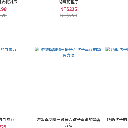
與教養對策
胡蘿蔔種子
198
NT$225
220
NT$250
的自癒力
遊戲與閱讀－最符合孩子需求的學習
啟動孩子的
方法
225