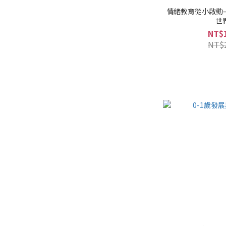
情緒教育從小啟動
世
NT$
NT$