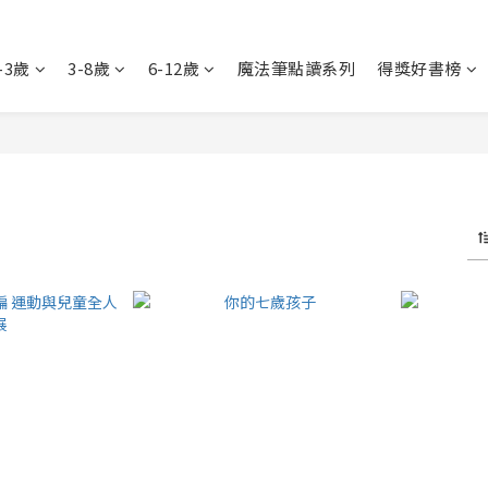
-3歲
3-8歲
6-12歲
魔法筆點讀系列
得獎好書榜