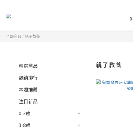
0
全部商品
/
親子教養
親子教養
精選商品
熱銷排行
本週推薦
注目新品
0-3歲
3-8歲