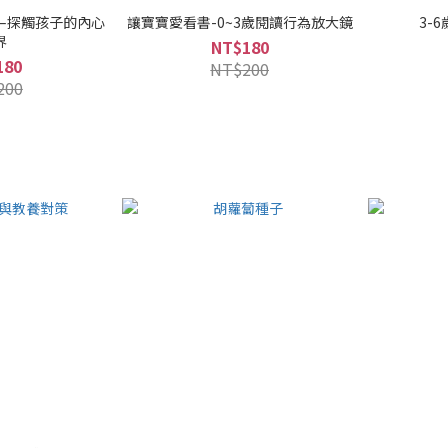
—探觸孩子的內心
讓寶寶愛看書-0~3歲閱讀行為放大鏡
3-
界
NT$180
180
NT$200
200