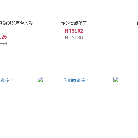
 運動與兒童全人發
你的七歲孩子
展
NT$162
126
NT$180
160