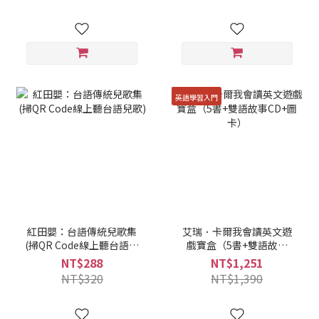
英語學習入門
紅田嬰：台語傳統兒歌集
艾瑞．卡爾我會讀英文遊
(掃QR Code線上聽台語兒
戲寶盒（5書+雙語故事
歌)
CD+圖卡）
NT$288
NT$1,251
NT$320
NT$1,390