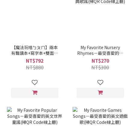
【魔法玩唱ㄅㄆㄇ】兩本
My Favorite Nursery
有聲讀本+寫字本+雙面點
Rhymes－最受喜愛的英
讀墊板
文經典歌謠(掃QR Code線
NT$792
NT$270
上聽)
NT$880
NT$300