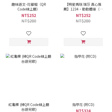
趣味語文-花貓帽（QR
【明星媽咪 瑞莎 真心推
Code線上聽）
薦】1234，動動體操（掃
QR Code聽律動兒歌）
NT$252
NT$252
NT$280
NT$280
紅龜粿 (掃QR Code線上聽
指甲花 (附CD)
台語兒歌)
NT$324