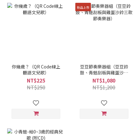
新品上市
你幾歲？（QR Code線上
豆豆節奏樂器組（豆豆鈴
聽語文兒歌）
鼓、青蛙刮板與雞蛋沙鈴
三款節奏樂器）
NT$225
NT$1,080
NT$250
NT$1,200