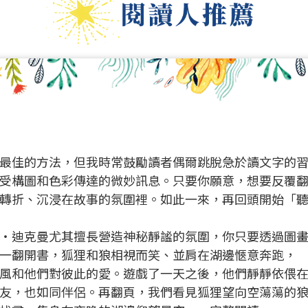
最佳的方法，但我時常鼓勵讀者偶爾跳脫急於讀文字的
受構圖和色彩傳達的微妙訊息。只要你願意，想要反覆
轉折、沉浸在故事的氛圍裡。如此一來，再回頭開始「
‧迪克曼尤其擅長營造神秘靜謐的氛圍，你只要透過圖
一翻開書，狐狸和狼相視而笑、並肩在湖邊愜意奔跑，
風和他們對彼此的愛。遊戲了一天之後，他們靜靜依偎
友，也如同伴侶。再翻頁，我們看見狐狸望向空蕩蕩的