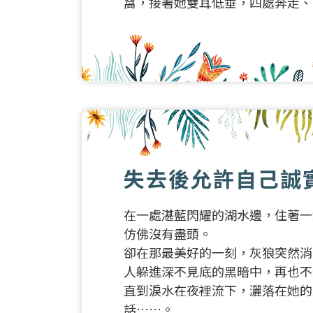
窩，接著她雙耳低垂，四處奔走、
失去後允許自己誠
在一處湛藍閃耀的湖水邊，住著一
仿佛沒有盡頭。
卻在那最美好的一刻，灰狼突然消
人躲進深不見底的黑暗中，再也不
直到淚水在夜裡流下，灑落在她的
話……。