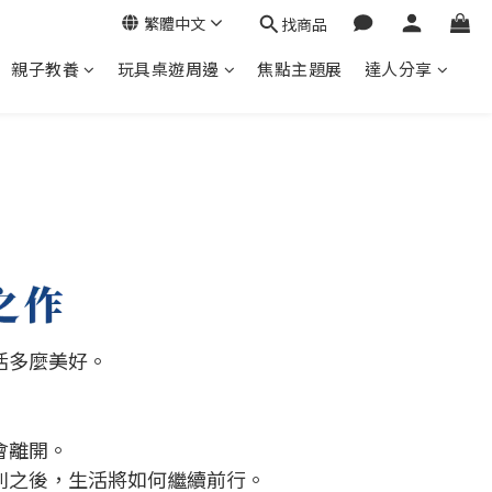
繁體中文
找商品
親子教養
玩具桌遊周邊
焦點主題展
達人分享
活多麼美好。
會離開。
別之後，生活將如何繼續前行。