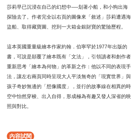
莎莉早已沉浸在自己的幻想中──划著小船，和小狗出海
探險去了。作者完全以右頁的圖像來「敘述」莎莉遭遇海
盜船、取得藏寶圖、挖到一大箱金銀財寶的驚險歷程。
這本英國重量級繪本作家約翰．伯寧罕於1977年出版的
書，可說是顛覆了繪本既有「文法」，引領讀者和創作者
重新思考「繪本為何物」的革新之作：他以不同的表現手
法，讓左右兩頁同時呈現大人平淡無奇的「現實世界」與
孩子奇妙無邊的「想像國度」，並行的故事線在相異的時
空中怡然穿梭、出入自得，形成極為有趣又發人深省的映
照與對比。
內容試閱