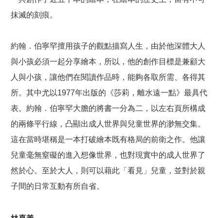
抹滅的刻痕。
約翰．伯寧罕擅用孩子的觀點描寫人生，由於他深體大人
與小孩必須一起分享繪本，所以，他的創作目標是兼顧大
人與小孩，讓他們在閱讀作品時，能夠各取所需、各得其
所。其中尤以1977年出版的《莎莉，離水遠一點》最具代
表。約翰．伯寧罕大膽的將書一分為二，以左右頁所構成
的兩條平行線，凸顯出成人世界與兒童世界的渺無交集。
這在當時堪稱是一本打破繪本既有格局的前衛之作。他讓
兒童毫無窒礙的進入想像世界，也對現實中的成人世界了
然於心。至於大人，則可以藉此「看見」兒童，並對於親
子間的日常互動有所自省。
林真美