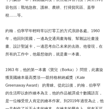
容包括：戰地急救、護林、農耕、打掃貧民區、蓋學
校……等。
約翰．伯寧罕年輕時常以打零工的方式浪跡各處。1960
年，他回到英國，一邊為交通局畫海報、幫雜誌社畫漫
畫、設計聖誕卡，一邊思考自己未來的去路。他發現，在
所有的工作中，他最想做的，就是畫一本書。
1963 年，他的第一本書《寶兒（Borka）》問世，此書旋
獲英國繪本最高獎項──凱特格林納威獎（Kate
Greenaway Award） 的青睞。從此以後，約翰．伯寧罕
的生活即以創作繪本為主，他的作品被譯成十數國語言，
是一位極受世人肯定的繪本作家。到2019年過世為止，他
一共創作了近五十本的繪本，在繪本的歷史上，留有不可