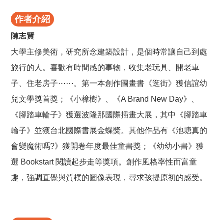
作者介紹
陳志賢
大學主修美術，研究所念建築設計，是個時常讓自己到處
旅行的人。喜歡有時間感的事物，收集老玩具、開老車
子、住老房子⋯⋯。第一本創作圖畫書《逛街》獲信誼幼
兒文學獎首獎；《小樟樹》、《A Brand New Day》、
《腳踏車輪子》獲選波隆那國際插畫大展，其中《腳踏車
輪子》並獲台北國際書展金蝶獎。其他作品有《池塘真的
會變魔術嗎?》獲開卷年度最佳童書獎；《幼幼小書》獲
選 Bookstart 閱讀起步走等獎項。創作風格率性而富童
趣，強調直覺與質樸的圖像表現，尋求孩提原初的感受。