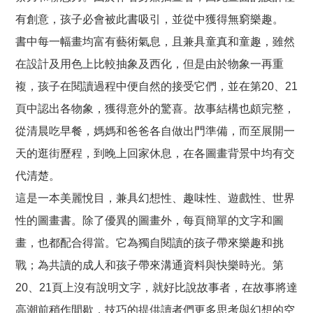
有創意，孩子必會被此書吸引，並從中獲得無窮樂趣。
書中每一幅畫均富有藝術氣息，且兼具童真和童趣，雖然
在設計及用色上比較抽象及西化，但是由於物象一再重
複，孩子在閱讀過程中便自然的接受它們，並在第20、21
頁中認出各物象，獲得意外的驚喜。故事結構也頗完整，
從清晨吃早餐，媽媽和爸爸各自做出門準備，而至展開一
天的逛街歷程，到晚上回家休息，在各圖畫背景中均有交
代清楚。
這是一本美麗悅目，兼具幻想性、趣味性、遊戲性、世界
性的圖畫書。除了優異的圖畫外，每頁簡單的文字和圖
畫，也都配合得當。它為獨自閱讀的孩子帶來樂趣和挑
戰；為共讀的成人和孩子帶來溝通資料與快樂時光。第
20、21頁上沒有說明文字，就好比說故事者，在故事將達
高潮前稍作間歇，技巧的提供讀者們更多思考與幻想的空