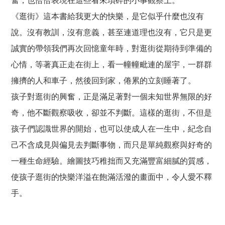
奮，也恰恰表現在這些看來瑣碎的小事觀察上。
《逛街》這本書給我更大的快樂，是它似乎什麼也沒有
說。沒有教訓，沒有意義，甚至連道理也沒有，它只是更
誠實的帶領我們再次回憶童年時，對逛街從期待到準備的
心情，等著真正走在街上，看一幢幢毗連的屋宇，一群群
擁擠的人和車子，然後回到家，倦累的立刻睡著了。
孩子對逛街的興奮，正是滿足著對一個未知世界無限的好
奇，他不斷觀察吸收，卻並不判斷。這樣的逛街，不但是
孩子們認識世界的開始，也可以使成人在一生中，紀念自
己不含成見與偏見去判斷事物，而只是單純觀察與好奇的
一種生命經驗。繪圖技巧稚拙而又充滿豐富細膩的質感，
使孩子逛街的快樂洋溢在飽滿活潑的畫面中，令人愛不釋
手。