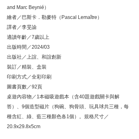
and Marc Beynié）
繪者／巴斯卡．勒麥特（Pascal Lemaître）
譯者／李旻諭
適讀年齡／7歲以上
出版時間／2024/03
出版社／上誼、和誼創新
裝訂／精裝、盒裝
印刷方式／全彩印刷
圖書頁數／92頁
桌遊內容物／1本磁吸遊戲本（含40題遊戲關卡與解
答）、9個造型磁片（狗碗、狗骨頭、玩具球共三種，每
種含紅、綠、藍三種顏色各1個）。規格尺寸／
20.9x29.8x5cm