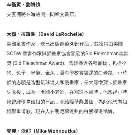
辛衡寅、劉妍禎
夫妻倆將在海邊開一間韓文書店。
大衛．拉羅謝（David LaRochelle）
美國童書作家，現已出版超過30部作品，並獲得由美國
SCBWI童書作家與插畫家協會頒發的Sid Fleischman幽默
獎 (Sid Fleischman Award)。曾經養過各種寵物，包括小
狗、兔子、烏龜、金魚，還有學校實驗課的白老鼠。小時
候的志願是造型氣球達人和漫畫家，長大應徵賀卡插畫家
失敗後，成為一名國小老師。在寫這本書時，他想起小時
候曾經偷拿姐姐的日記，念給隔壁鄰居聽，為此他想向姐
姐鄭重道歉。現在人在明尼蘇達州的白熊湖邊懺悔。
麥克．沃那（Mike Wohnoutka）