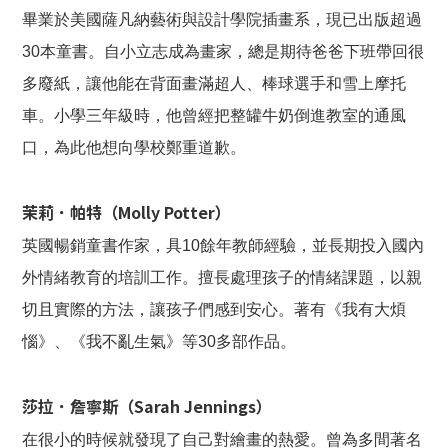
畢業於美國薩凡納藝術與設計學院插畫系，現已出版超過
30本童書。自小立志成為畫家，總是期待爸爸下班帶回很
多廢紙，讓他能在背面畫滿超人、棒球選手和雪上摩托
車。小學三年級時，他曾經把整罐牛奶倒進教室的通風
口，為此他想向學校鄭重道歉。
茉莉．帕特（Molly Potter）
英國暢銷童書作家，具10餘年教師經驗，並長期投入國內
外情緒教育的培訓工作。擅長處理孩子的情緒課題，以親
切且實際的方法，讓孩子們感到安心。著有《我有大煩
惱》、《我不亂生氣》等30多部作品。
莎拉．詹寧斯（Sarah Jennings）
在很小的時候就發現了自己對繪畫的熱愛。曾為多間著名