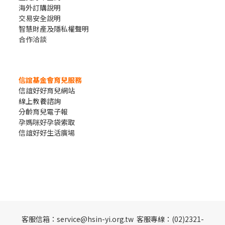
海外訂購說明
交易安全說明
智慧財產及隱私權聲明
合作洽談
信誼基金會育兒服務
信誼好好育兒網站
線上教養諮詢
分齡育兒電子報
孕媽咪好孕袋索取
信誼好好生活廣場
客服信箱：service@hsin-yi.org.tw 客服專線：(02)2321-