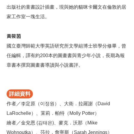
出版社的童書設計插畫，現與她的貓咪卡爾文在倫敦的居
家工作室一塊生活。
黃筱茵
國立臺灣師範大學英語研究所文學組博士班學分修畢，曾
任編輯，譯有約200本的圖畫書與青少年小說，長期為報
章書本撰寫圖畫書導讀與小說書評。
詳細資料
作者／李定原（이정원）、大衛．拉羅謝（David
LaRochelle）、茉莉．帕特（Molly Potter）
繪者／金兌恩 (김태은)、麥克．沃那（Mike
Wohnoutka）、莎拉．詹寧斯（Sarah Jennings）